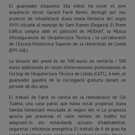
El guanyador d’aquesta 16a edició ha estat el jove
arquitecte tècnic Gerard Farré Benet, distingit pel seu
projecte de rehabilitació d’una masia històrica del segle
XVIII situada al municipi de Sant Ramon (Segarra). El Premi
Edifica compta amb el patrocini de MUSAAT, la Mútua
d’Assegurances de l’Arquitectura Tècnica, i la col·laboració
de l’Escola Politècnica Superior de la Universitat de Lleida
(EPS-UdL).
La dotació del premi és de 500 euros en metàl·lic i 500
euros addicionals en visats d’intervencions professionals al
Col·legi de l’Arquitectura Tècnica de Lleida (CATL). A més, el
guanyador gaudirà de la col·legiació gratuïta durant un
període de dos anys.
El treball de Farré se centra en la remodelació de Cal
Tudela, una casa pairal que havia estat propietat d’una
família benestant vinculada al negoci del vi. La proposta
aposta per preservar el valor històric de l’edifici tot
adaptant-lo als estàndards actuals d’habitabilitat,
seguretat i eficiència energètica. El treball de fi de grau ha