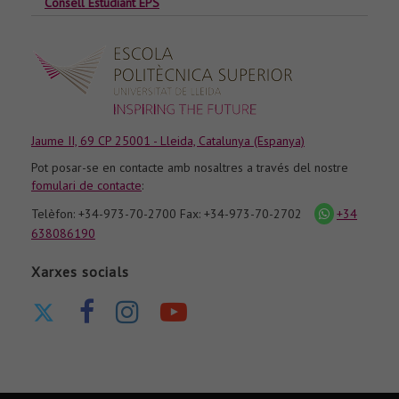
Consell Estudiant EPS
Jaume II, 69 CP 25001 - Lleida, Catalunya (Espanya)
Pot posar-se en contacte amb nosaltres a través del nostre
fomulari de contacte
:
Telèfon: +34-973-70-2700 Fax: +34-973-70-2702
+34
icona
whatsapp
638086190
Xarxes socials
Ir
Ir
Ir
Nuestro
a
a
a
canal
nuestro
nuestra
nuestra
de
Twitter
página
página
Youtube