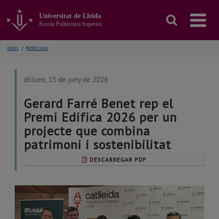
Anar
al
Universitat de Lleida
contingut
Escola Politècnica Superior
principal
de
Inici
/
Notícies
la
pàgina
dilluns, 15 de juny de 2026
Gerard Farré Benet rep el
Premi Edifica 2026 per un
projecte que combina
patrimoni i sostenibilitat
DESCARREGAR PDF