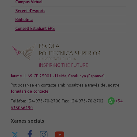
Campus Virtual
Servei d'esports
Biblioteca
Consell Estudiant EPS
Jaume II, 69 CP 25001 - Lleida, Catalunya (Espanya)
Pot posar-se en contacte amb nosaltres a través del nostre
fomulari de contacte
:
Telèfon: +34-973-70-2700 Fax: +34-973-70-2702
+34
icona
whatsapp
638086190
Xarxes socials
Ir
Ir
Ir
Nuestro