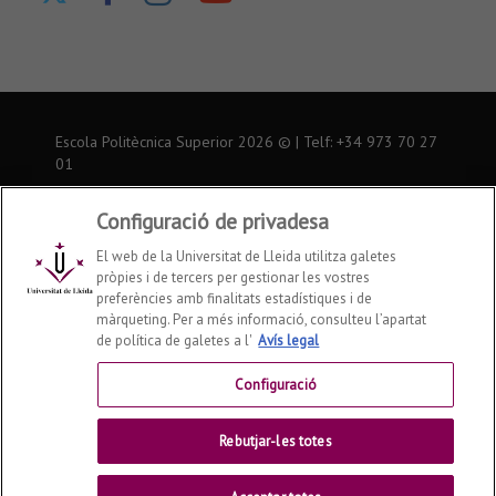
a
a
a
canal
nuestro
nuestra
nuestra
de
Twitter
página
página
Youtube
de
de
Escola Politècnica Superior
2026
© | Telf: +34 973
70 27
Facebook
Instagram
01
Inici
Configuració de privadesa
El web de la Universitat de Lleida utilitza galetes
Avís legal
pròpies i de tercers per gestionar les vostres
preferències amb finalitats estadístiques i de
Contactar
màrqueting. Per a més informació, consulteu l’apartat
de política de galetes a l'
Avís legal
Universitat de Lleida
Configuració
Rebutjar-les totes