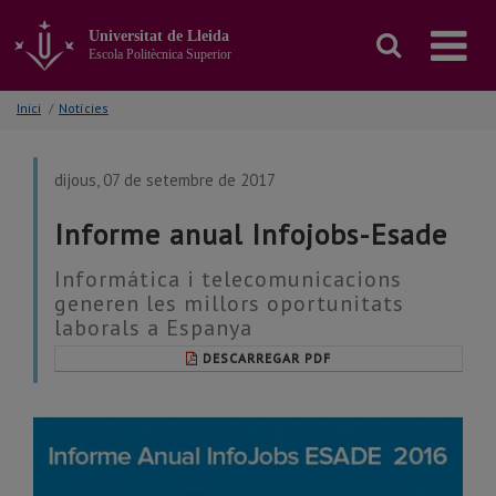
Anar
al
Universitat de Lleida
contingut
Escola Politècnica Superior
principal
de
Inici
/
Notícies
la
pàgina
dijous, 07 de setembre de 2017
Informe anual Infojobs-Esade
Informática i telecomunicacions
generen les millors oportunitats
laborals a Espanya
DESCARREGAR PDF