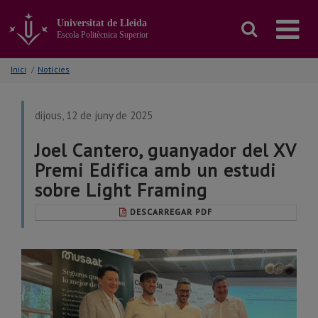
Anar
al
Universitat de Lleida
contingut
Escola Politècnica Superior
principal
de
Inici
/
Notícies
la
pàgina
dijous, 12 de juny de 2025
Joel Cantero, guanyador del XV
Premi Edifica amb un estudi
sobre Light Framing
DESCARREGAR PDF