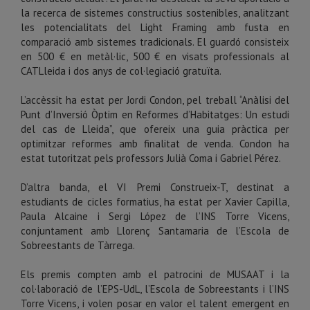
la recerca de sistemes constructius sostenibles, analitzant
les potencialitats del Light Framing amb fusta en
comparació amb sistemes tradicionals. El guardó consisteix
en 500 € en metàl·lic, 500 € en visats professionals al
CATLleida i dos anys de col·legiació gratuïta.
L’accèssit ha estat per Jordi Condon, pel treball “Anàlisi del
Punt d’Inversió Òptim en Reformes d’Habitatges: Un estudi
del cas de Lleida”, que ofereix una guia pràctica per
optimitzar reformes amb finalitat de venda. Condon ha
estat tutoritzat pels professors Julià Coma i Gabriel Pérez.
D’altra banda, el VI Premi Construeix-T, destinat a
estudiants de cicles formatius, ha estat per Xavier Capilla,
Paula Alcaine i Sergi López de l’INS Torre Vicens,
conjuntament amb Llorenç Santamaria de l’Escola de
Sobreestants de Tàrrega.
Els premis compten amb el patrocini de MUSAAT i la
col·laboració de l’EPS-UdL, l’Escola de Sobreestants i l’INS
Torre Vicens, i volen posar en valor el talent emergent en