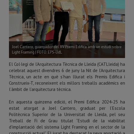
Joel Cantero, guanyador del XV Premi Edifica amb un estudi sobre
Light Framing | FOTO: EPS-UdL
El Col·legi de l’Arquitectura Tècnica de Lleida (CATLleida) ha
celebrat aquest divendres 6 de juny la Nit de l’Arquitectura
Tècnica, un acte en què s’han lliurat els Premis Edifica i
Construeix-T, reconeixent els millors treballs acadèmics en
l’àmbit de l’arquitectura tècnica.
En aquesta quinzena edició, el Premi Edifica 2024-25 ha
estat atorgat a Joel Cantero, graduat per l’Escola
Politècnica Superior de la Universitat de Lleida, pel seu
Treball de Fi de Grau titulat “Estudi de la viabilitat
d’implantació del sistema Light Framing en el sector de la
construcció actual”. El jurat ha destacat la seva aportació a