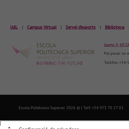
UdL
|
Campus Virtual
|
Servei d'esports
|
Biblioteca
Jaume II, 69 C
Pot posar-se e
Telèfon: +34
Escola Politècnica Superior
2026
© | Telf: +34 973
70 27 01