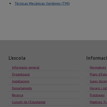
Técnicas Mecánicas Ilerdenes (TMI)
L'escola
Informac
Informació general
Normatives
Organització
Plans d'Estu
Installacions
Guies docen
Departaments
Horaris i ca
Recerca
Pràctiques
Consell de l'Estudiantat
Matèries Tr