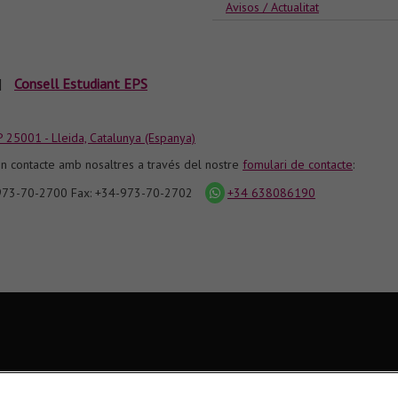
Avisos / Actualitat
|
Consell Estudiant EPS
P 25001 - Lleida, Catalunya (Espanya)
n contacte amb nosaltres a través del nostre
fomulari de contacte
:
-973-70-2700 Fax: +34-973-70-2702
+34 638086190
icona
whatsapp