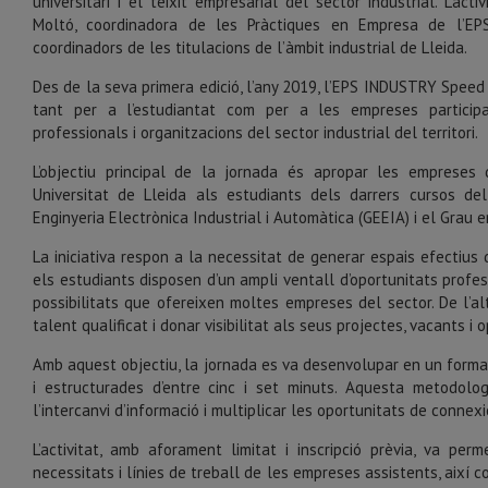
universitari i el teixit empresarial del sector industrial. L’a
Moltó, coordinadora de les Pràctiques en Empresa de l’EPS
coordinadors de les titulacions de l’àmbit industrial de Lleida.
Des de la seva primera edició, l’any 2019, l’EPS INDUSTRY Speed 
tant per a l’estudiantat com per a les empreses participa
professionals i organitzacions del sector industrial del territori.
L’objectiu principal de la jornada és apropar les empreses d
Universitat de Lleida als estudiants dels darrers cursos d
Enginyeria Electrònica Industrial i Automàtica (GEEIA) i el Grau en
La iniciativa respon a la necessitat de generar espais efectius
els estudiants disposen d’un ampli ventall d’oportunitats profes
possibilitats que ofereixen moltes empreses del sector. De l’al
talent qualificat i donar visibilitat als seus projectes, vacants
Amb aquest objectiu, la jornada es va desenvolupar en un forma
i estructurades d’entre cinc i set minuts. Aquesta metodolog
l’intercanvi d’informació i multiplicar les oportunitats de conne
L’activitat, amb aforament limitat i inscripció prèvia, va pe
necessitats i línies de treball de les empreses assistents, així c