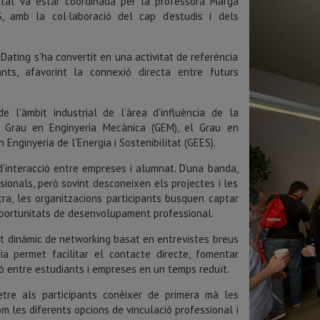
ctivitat va estar coordinada per la professora Marga
, amb la col·laboració del cap d’estudis i dels
Dating s’ha convertit en una activitat de referència
nts, afavorint la connexió directa entre futurs
e l'àmbit industrial de l’àrea d’influència de la
el Grau en Enginyeria Mecànica (GEM), el Grau en
 Enginyeria de l'Energia i Sostenibilitat (GEES).
 d’interacció entre empreses i alumnat. D’una banda,
sionals, però sovint desconeixen els projectes i les
tra, les organitzacions participants busquen captar
 i oportunitats de desenvolupament professional.
t dinàmic de networking basat en entrevistes breus
ia permet facilitar el contacte directe, fomentar
xió entre estudiants i empreses en un temps reduït.
rmetre als participants conèixer de primera mà les
om les diferents opcions de vinculació professional i