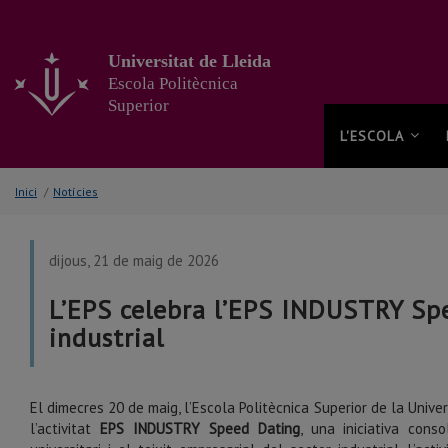
Anar
al
contingut
Universitat de Lleida
principal
Escola Politècnica
de
Superior
la
pàgina
L'ESCOLA
Inici
/
Notícies
dijous, 21 de maig de 2026
L’EPS celebra l’EPS INDUSTRY Spe
industrial
El dimecres 20 de maig, l’
Escola Politècnica Superior de la Univer
l’activitat
EPS INDUSTRY Speed Dating
, una iniciativa con