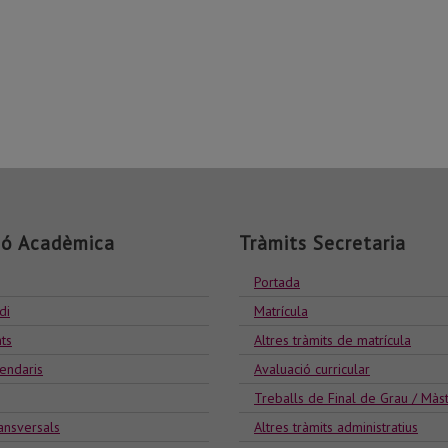
ió Acadèmica
Tràmits Secretaria
Portada
di
Matrícula
ts
Altres tràmits de matrícula
lendaris
Avaluació curricular
Treballs de Final de Grau / Màs
ansversals
Altres tràmits administratius