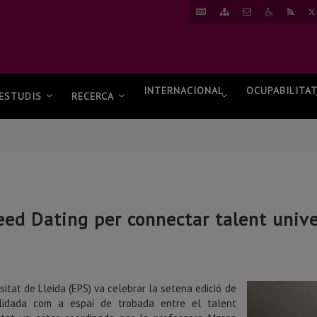
ANAR
ANAR
CONTACTAR
ANAR
RSS
A
AL
A
NOTÍCIES
MAPA
ACCESSIBI
WEB
INTERNACIONAL
OCUPABILITA
ESTUDIS
RECERCA
ed Dating per connectar talent univer
sitat de Lleida
(EPS) va celebrar la setena edició de
solidada com a espai de trobada entre el talent