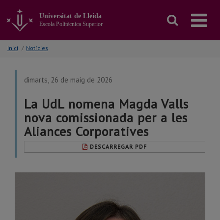
Anar
al
Universitat de Lleida
contingut
Escola Politècnica Superior
principal
de
Inici
/
Notícies
la
pàgina
dimarts, 26 de maig de 2026
La UdL nomena Magda Valls
nova comissionada per a les
Aliances Corporatives
DESCARREGAR PDF