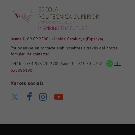
Jaume II, 69 CP 25001 - Lleida, Catalunya (Espanya)
Pot posar-se en contacte amb nosaltres a través del nostre
fomulari de contacte
:
Telèfon: +34-973-70-2700 Fax: +34-973-70-2702
+34
icona
whatsapp
638086190
Xarxes socials
Ir
Ir
Ir
Nuestro
a
a
a
canal
nuestro
nuestra
nuestra
de
Twitter
página
página
Youtube
de
de