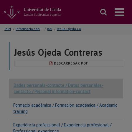
Anar
al
Universitat de Lleida
contingut
Escola Politècnica Superior
principal
de
Inici
/
Informació sobre...
/
pdi
/
Jesús Ojeda Conteras
la
pàgina
Jesús Ojeda Contreras
DESCARREGAR PDF
Dades personals-contacte / Datos personales-
contacto / Personal information-contact
Formació acadèmica / Formación académica / Academic
training
Experiència professional / Experiencia profesional /
Professional experience