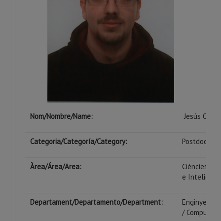
Nom/Nombre/Name:
Jesús Ojeda
Categoria/Categoría/Category:
Postdoc / P
Àrea/Área/
Area
:
Ciències de 
e
Inteligenc
Departament/Departamento/Department:
Enginyeria I
/ Computer 