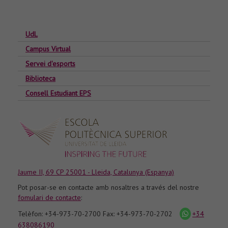
UdL
Campus Virtual
Servei d'esports
Biblioteca
Consell Estudiant EPS
Jaume II, 69 CP 25001 - Lleida, Catalunya (Espanya)
Pot posar-se en contacte amb nosaltres a través del nostre
fomulari de contacte
:
Telèfon: +34-973-70-2700 Fax: +34-973-70-2702
+34
icona
whatsapp
638086190