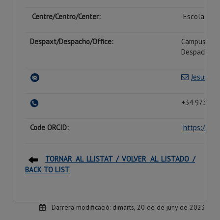
Centre/Centro/Center:
Escola Poli
Despaxt/Despacho/Office:
Campus Cap
Despacho 2
Jesus.oj
+34 973 70 
Code ORCID:
https://or
TORNAR AL LLISTAT / VOLVER AL LISTADO /
BACK TO LIST
Darrera modificació:
dimarts, 20 de de juny de 2023