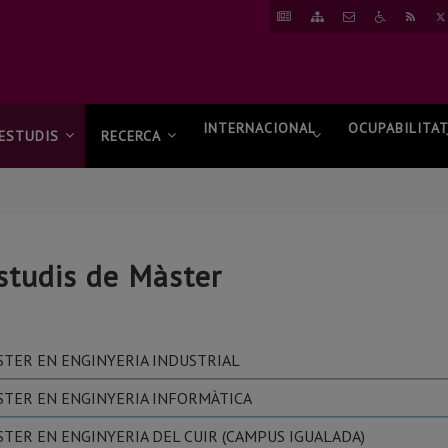
ANAR
ANAR
CONTACTAR
ANAR
RSS
A
AL
A
NOTÍCIES
MAPA
ACCESSIBI
WEB
INTERNACIONAL
OCUPABILITA
ESTUDIS
RECERCA
studis de Màster
STER EN ENGINYERIA INDUSTRIAL
STER EN ENGINYERIA INFORMÀTICA
TER EN ENGINYERIA DEL CUIR (CAMPUS IGUALADA)