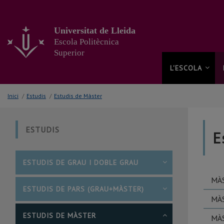
Anar
al
contingut
Universitat de Lleida
principal
Escola Politècnica
de
Superior
la
pàgina
L'ESCOLA
Inici
/
Estudis
/
Estudis de Màster
ESTUDIS
E
ESTUDIS DE GRAU I DOBLE GRAU
MÀ
ESTUDIS DE PARS (GRAU+MÀSTER)
MÀ
ESTUDIS DE MÀSTER
MÀS