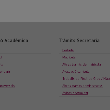
ió Acadèmica
Tràmits Secretaria
Portada
di
Matrícula
ts
Altres tràmits de matrícula
lendaris
Avaluació curricular
Treballs de Final de Grau / Màs
ansversals
Altres tràmits administratius
Avisos / Actualitat