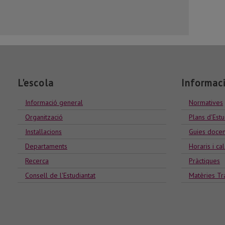
L'escola
Informac
Informació general
Normatives
Organització
Plans d'Estu
Installacions
Guies docen
Departaments
Horaris i ca
Recerca
Pràctiques
Consell de l'Estudiantat
Matèries Tr