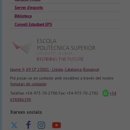
Servei d'esports
Biblioteca
Consell Estudiant EPS
Jaume II, 69 CP 25001 - Lleida, Catalunya (Espanya)
Pot posar-se en contacte amb nosaltres a través del nostre
fomulari de contacte
:
Telèfon: +34-973-70-2700 Fax: +34-973-70-2702
+34
icona
whatsapp
638086190
Xarxes socials
Ir
Ir
Ir
Nuestro