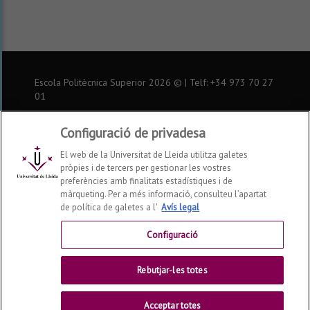
a
a
a
canal
nuestro
nuestra
nuestra
de
Twitter
página
página
Youtube
de
de
Escola Politècnica Superior
2026
© | Telf: +34 973
70 27
Facebook
Instagram
01
Inici
Configuració de privadesa
El web de la Universitat de Lleida utilitza galetes
Avís legal
pròpies i de tercers per gestionar les vostres
preferències amb finalitats estadístiques i de
Contactar
màrqueting. Per a més informació, consulteu l’apartat
de política de galetes a l'
Avís legal
Universitat de Lleida
Configuració
Rebutjar-les totes
Acceptar totes