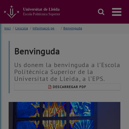
Anar
al
Universitat de Lleida
contingut
Escola Politècnica Superior
principal
de
Inici
/
L'escola
/
Informació general
/
Benvinguda
la
pàgina
Benvinguda
Us donem la benvinguda a l’Escola
Politècnica Superior de la
Universitat de Lleida, a l’EPS.
DESCARREGAR PDF