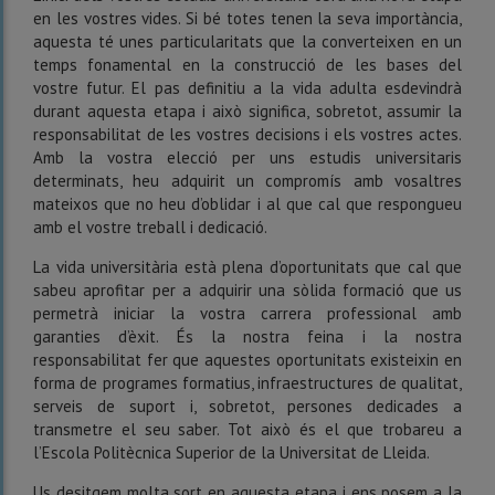
en les vostres vides. Si bé totes tenen la seva importància,
aquesta té unes particularitats que la converteixen en un
temps fonamental en la construcció de les bases del
vostre futur. El pas definitiu a la vida adulta esdevindrà
durant aquesta etapa i això significa, sobretot, assumir la
responsabilitat de les vostres decisions i els vostres actes.
Amb la vostra elecció per uns estudis universitaris
determinats, heu adquirit un compromís amb vosaltres
mateixos que no heu d’oblidar i al que cal que respongueu
amb el vostre treball i dedicació.
La vida universitària està plena d’oportunitats que cal que
sabeu aprofitar per a adquirir una sòlida formació que us
permetrà iniciar la vostra carrera professional amb
garanties d’èxit. És la nostra feina i la nostra
responsabilitat fer que aquestes oportunitats existeixin en
forma de programes formatius, infraestructures de qualitat,
serveis de suport i, sobretot, persones dedicades a
transmetre el seu saber. Tot això és el que trobareu a
l’Escola Politècnica Superior de la Universitat de Lleida.
Us desitgem molta sort en aquesta etapa i ens posem a la