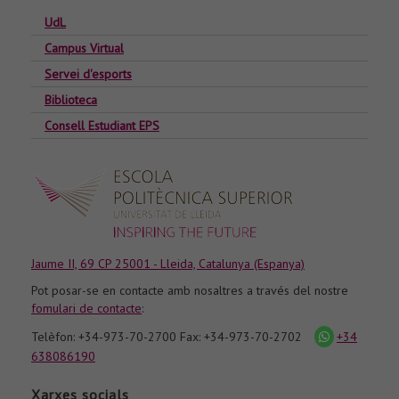
UdL
Campus Virtual
Servei d'esports
Biblioteca
Consell Estudiant EPS
Jaume II, 69 CP 25001 - Lleida, Catalunya (Espanya)
Pot posar-se en contacte amb nosaltres a través del nostre
fomulari de contacte
:
Telèfon: +34-973-70-2700 Fax: +34-973-70-2702
+34
icona
whatsapp
638086190
Xarxes socials