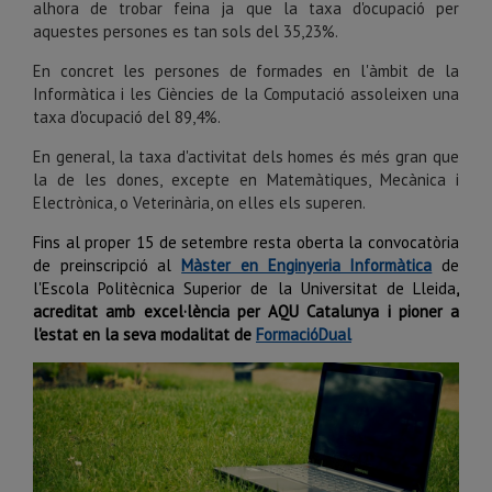
alhora de trobar feina ja que la taxa d'ocupació per
aquestes persones es tan sols del 35,23%.
En concret les persones de formades en l'àmbit de la
Informàtica i les Ciències de la Computació assoleixen una
taxa d'ocupació del 89,4%.
En general, la taxa d'activitat dels homes és més gran que
la de les dones, excepte en Matemàtiques, Mecànica i
Electrònica, o Veterinària, on elles els superen.
Fins al proper 15 de setembre resta oberta la convocatòria
de preinscripció al
Màster en Enginyeria Informàtica
de
l'Escola Politècnica Superior de la Universitat de Lleida
,
acreditat amb excel·lència per AQU Catalunya i pioner a
l'estat en la seva modalitat de
FormacióDual