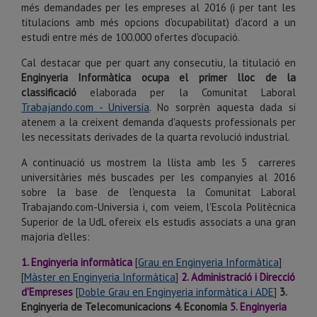
més demandades
per les empreses al 2016 (
i per tant
les
titulacions amb més opcions d'ocupabilitat)
d'acord a un
estudi entre més de 100.000 ofertes d'ocupació.
Cal destacar que per quart any consecutiu, la titulació en
Enginyeria Informàtica ocupa el primer lloc de la
classificació
elaborada per la Comunitat Laboral
Trabajando.com - Universia
. No sorprèn aquesta dada si
atenem a la creixent demanda d'aquests professionals per
les necessitats derivades de la quarta revolució industrial.
A continuació us mostrem la llista amb les 5 carreres
universitàries més buscades per les companyies al 2016
sobre la base de l'enquesta la Comunitat Laboral
Trabajando.com-Universia i, com veiem, l'Escola Politècnica
Superior de la UdL ofereix els estudis associats a una gran
majoria d'elles:
1. Enginyeria informàtica
[
Grau en Enginyeria Informàtica
]
[
Màster en Enginyeria Informàtica
]
2. Administració i Direcció
d'Empreses
[
Doble Grau en Enginyeria informàtica i ADE
]
3.
Enginyeria de Telecomunicacions
4. Economia
5. Enginyeria