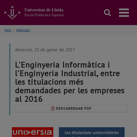
Anar
al
Universitat de Lleida
contingut
Escola Politècnica Superior
principal
de
Inici
/
Notícies
la
pàgina
dimecres, 25 de gener de 2017
L'Enginyeria Informàtica i
l'Enginyeria Industrial, entre
les titulacions més
demandades per les empreses
al 2016
DESCARREGAR PDF