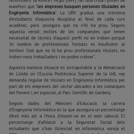
recentment la Rovira i Virgili (URV) fan una crida i posen de
manifest que "
les empreses busquen persones titulades en
Enginyeria Informàtica
". La URV gradua una trentena
d'estudiants d'aquesta disciplina al final de cada curs
acadèmic, però assegura que no n'hi ha prou. Segons
aquesta versió, moltes de les companyies que tenen
necessitat de tècnics d'aquest perfil no en troben perquè
"el nombre de professionals formats és insuficient al
territori. Com que no hi ha prou professionals titulats, no
troben nous treballadors i no poden créixer".
Aquesta mateixa situació es extrapolable a la demarcació
de Lleida on l'Escola Politècnica Superior de la UdL rep
demanda regular de titulats en Enginyeria Informàtica per
part de els empreses del sector ubicades a les comarques
del Ponent i, en especial, al Parc Científic de Gardeny.
Segons dades del Ministeri d'Educació, la carrera
d'Enginyeria Informàtica és la que assegura un percentatge
d'èxit més alt a l'hora d'inserir-se en el món laboral. El
percentatge d'afiliació a la Seguretat Social dels
estudiants que s'han llicenciat en informàtica voreja el