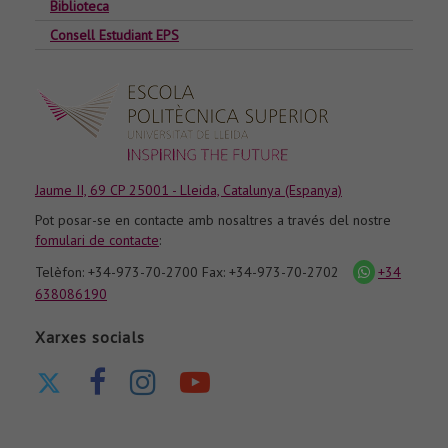
Biblioteca
Consell Estudiant EPS
Jaume II, 69 CP 25001 - Lleida, Catalunya (Espanya)
Pot posar-se en contacte amb nosaltres a través del nostre
fomulari de contacte
:
Telèfon: +34-973-70-2700 Fax: +34-973-70-2702
+34
icona
whatsapp
638086190
Xarxes socials
Ir
Ir
Ir
Nuestro
a
a
a
canal
nuestro
nuestra
nuestra
de