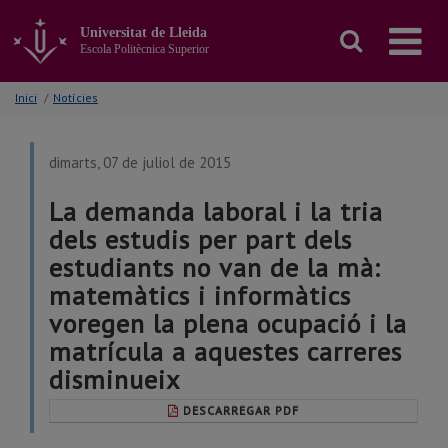
Anar
al
Universitat de Lleida
contingut
Escola Politècnica Superior
principal
de
Inici
/
Notícies
la
pàgina
dimarts, 07 de juliol de 2015
La demanda laboral i la tria
dels estudis per part dels
estudiants no van de la mà:
matemàtics i informàtics
voregen la plena ocupació i la
matrícula a aquestes carreres
disminueix
DESCARREGAR PDF