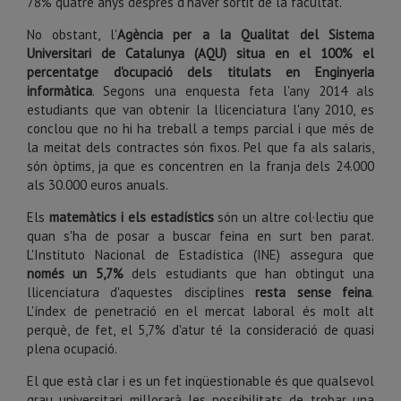
78% quatre anys després d'haver sortit de la facultat.
No obstant, l'
Agència per a la Qualitat del Sistema
Universitari de Catalunya (AQU) situa en el 100% el
percentatge d'ocupació dels titulats en Enginyeria
informàtica
. Segons una enquesta feta l'any 2014 als
estudiants que van obtenir la llicenciatura l'any 2010, es
conclou que no hi ha treball a temps parcial i que més de
la meitat dels contractes són fixos. Pel que fa als salaris,
són òptims, ja que es concentren en la franja dels 24.000
als 30.000 euros anuals.
Els
matemàtics i els estadístics
són un altre col·lectiu que
quan s'ha de posar a buscar feina en surt ben parat.
L'Instituto Nacional de Estadística (INE) assegura que
només un 5,7%
dels estudiants que han obtingut una
llicenciatura d'aquestes disciplines
resta sense feina
.
L'índex de penetració en el mercat laboral és molt alt
perquè, de fet, el 5,7% d'atur té la consideració de quasi
plena ocupació.
El que està clar i es un fet inqüestionable és que qualsevol
grau universitari millorarà les possibilitats de trobar una