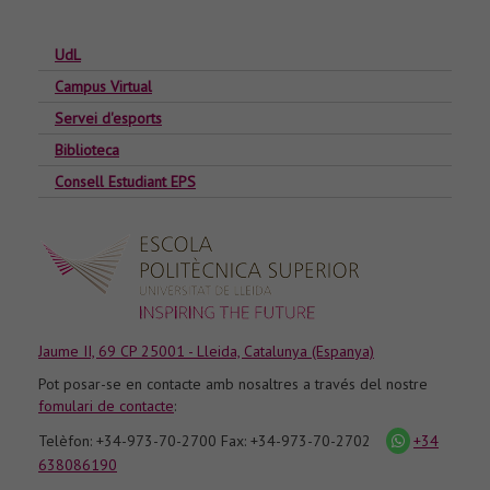
UdL
Campus Virtual
Servei d'esports
Biblioteca
Consell Estudiant EPS
Jaume II, 69 CP 25001 - Lleida, Catalunya (Espanya)
Pot posar-se en contacte amb nosaltres a través del nostre
fomulari de contacte
:
Telèfon: +34-973-70-2700 Fax: +34-973-70-2702
+34
icona
whatsapp
638086190