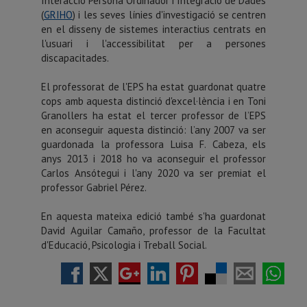
Interacció Persona Ordinador i Integració de Dades
(
GRIHO
) i les seves línies d'investigació se centren
en el disseny de sistemes interactius centrats en
l'usuari i l'accessibilitat per a persones
discapacitades.
El professorat de l'EPS ha estat guardonat quatre
cops amb aquesta distinció d'excel·lència i en Toni
Granollers ha estat el tercer professor de l’EPS
en aconseguir aquesta distinció: l’any 2007 va ser
guardonada la professora Luisa F. Cabeza, els
anys 2013 i 2018 ho va aconseguir el professor
Carlos Ansótegui i l'any 2020 va ser premiat el
professor Gabriel Pérez.
En aquesta mateixa edició també s'ha guardonat
David Aguilar Camaño, professor de la Facultat
d'Educació, Psicologia i Treball Social.