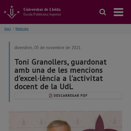
Anar
al
Universitat de Lleida
contingut
Escola Politècnica Superior
principal
de
Inici
/
Notícies
la
pàgina
divendres, 05 de novembre de 2021
Toni Granollers, guardonat
amb una de les mencions
d'excel·lència a l'activitat
docent de la UdL
DESCARREGAR PDF