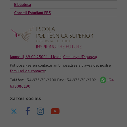
Biblioteca
Consell Estudiant EPS
Jaume II, 69 CP 25001 - Lleida, Catalunya (Espanya)
Pot posar-se en contacte amb nosaltres a través del nostre
fomulari de contacte
:
Telèfon: +34-973-70-2700 Fax: +34-973-70-2702
+34
icona
whatsapp
638086190
Xarxes socials
Ir
Ir
Ir
Nuestro
a
a
a
canal
nuestro