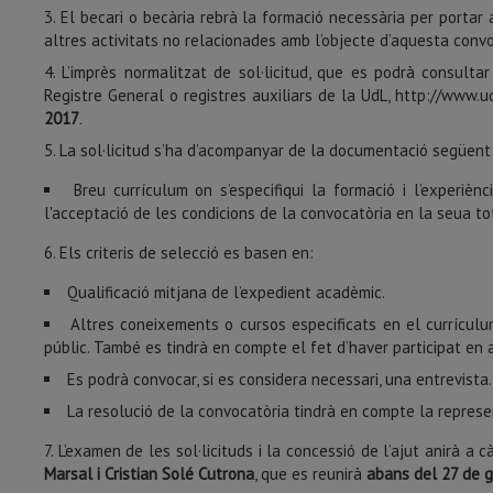
El becari o becària rebrà la formació necessària per portar
altres activitats no relacionades amb l’objecte d’aquesta convo
L’imprès normalitzat de sol·licitud, que es podrà consulta
Registre General o registres auxiliars de la UdL, http://www.ud
2017
.
La sol·licitud s’ha d’acompanyar de la documentació següent
Breu currículum on s’especifiqui la formació i l’experiè
l'acceptació de les condicions de la convocatòria en la seua tot
Els criteris de selecció es basen en:
Qualificació mitjana de l’expedient acadèmic.
Altres coneixements o cursos especificats en el currículu
públic. També es tindrà en compte el fet d’haver participat en ac
Es podrà convocar, si es considera necessari, una entrevist
La resolució de la convocatòria tindrà en compte la represe
L’examen de les sol·licituds i la concessió de l’ajut anirà a
Marsal i Cristian Solé Cutrona
, que es reunirà
abans del 27 de g