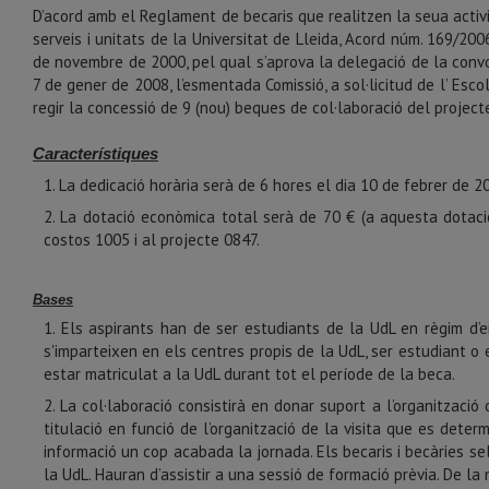
D’acord amb el Reglament de becaris que realitzen la seua activi
serveis i unitats de la Universitat de Lleida, Acord núm. 169/2
de novembre de 2000, pel qual s’aprova la delegació de la convoc
7 de gener de 2008, l’esmentada Comissió, a sol·licitud de l’ Escol
regir la concessió de 9 (nou) beques de col·laboració del proje
Característiques
La dedicació horària serà de 6 hores el dia 10 de febrer de 20
La dotació econòmica total serà de 70 € (a aquesta dotació
costos 1005 i al projecte 0847.
Bases
Els aspirants han de ser estudiants de la UdL en règim d’
s'imparteixen en els centres propis de la UdL, ser estudiant o e
estar matriculat a la UdL durant tot el període de la beca.
La col·laboració consistirà en donar suport a l’organitzaci
titulació en funció de l’organització de la visita que es deter
informació un cop acabada la jornada. Els becaris i becàries se
la UdL. Hauran d’assistir a una sessió de formació prèvia. De la