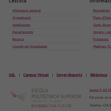
L'escola
Informac
Informació general
Normatives
Organització
Plans d'Estu
Installacions
Guies docen
Departaments
Horaris i ca
Recerca
Pràctiques
Consell de l'Estudiantat
Matèries Tr
UdL
|
Campus Virtual
|
Servei d'esports
|
Biblioteca
Jaume II, 69 C
Pot posar-se e
Telèfon: +34