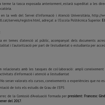
 a terme la tasca exposada anteriorment, estarà supeditat a les dire
catòria.
r en la web del Servei d’Informació i Atenció Universitària, http://
l.cat/serveis/registre.html, adreçat a l’Escola Politècnica Superior.
E
:
ncia en temes d’atenció al públic, acompanyat dels documents acredi
alitat i l'autorització per part de l'estudiantat o estudianta per acce
m relacionats amb les tasques de col·laboració: ampli coneixement d
tivitats d’informació i atenció a l’estudiantat
a. No seran valorats els cursos, coneixements o experiències que no e
ntació de tots els estudis de Grau de l'EPS
 càrrec de la Comissió d’Avaluació formada per
president: Francesc Giné
ener del 2017
.