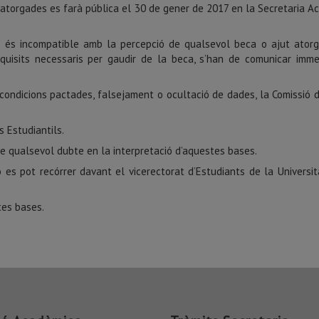
 atorgades es farà pública el 30 de gener de 2017 en la Secretaria Aca
da és incompatible amb la percepció de qualsevol beca o ajut ator
equisits necessaris per gaudir de la beca, s’han de comunicar imm
ndicions pactades, falsejament o ocultació de dades, la Comissió d’
 Estudiantils.
de qualsevol dubte en la interpretació d’aquestes bases.
 es pot recórrer davant el vicerectorat d’Estudiants de la Universi
tes bases.