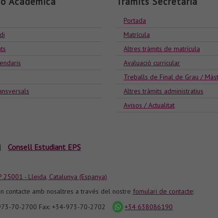
ió Acadèmica
Tràmits Secretaria
Portada
di
Matrícula
ts
Altres tràmits de matrícula
lendaris
Avaluació curricular
Treballs de Final de Grau / Màs
ansversals
Altres tràmits administratius
Avisos / Actualitat
|
Consell Estudiant EPS
P 25001 - Lleida, Catalunya (Espanya)
n contacte amb nosaltres a través del nostre
fomulari de contacte
:
-973-70-2700 Fax: +34-973-70-2702
+34 638086190
icona
whatsapp