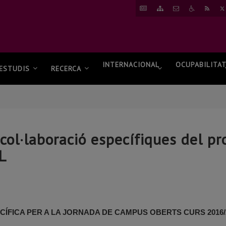
ANAR
ANAR
CONTACTAR
ANAR
RSS
A
AL
A
NOTÍCIES
MAPA
ACCESSIBI
WEB
INTERNACIONAL
OCUPABILITA
ESTUDIS
RECERCA
col·laboració específiques del pr
L
FICA PER A LA JORNADA DE CAMPUS OBERTS CURS 2016/