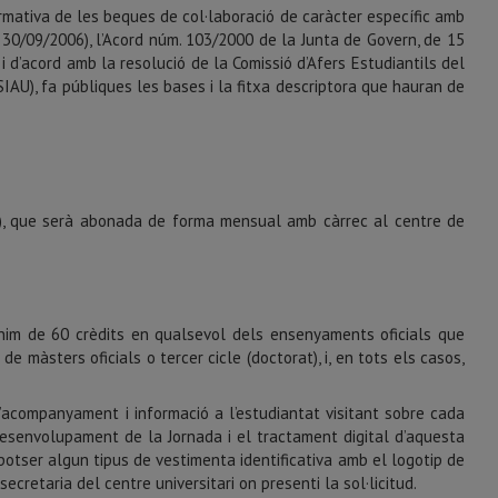
ormativa de les beques de col·laboració de caràcter específic amb
 30/09/2006), l’Acord núm. 103/2000 de la Junta de Govern, de 15
 d’acord amb la resolució de la Comissió d’Afers Estudiantils del
 (SIAU), fa públiques les bases i la fitxa descriptora que hauran de
nt), que serà abonada de forma mensual amb càrrec al centre de
ínim de 60 crèdits en qualsevol dels ensenyaments oficials que
e màsters oficials o tercer cicle (doctorat), i, en tots els casos,
l’acompanyament i informació a l’estudiantat visitant sobre cada
l desenvolupament de la Jornada i el tractament digital d’aquesta
 potser algun tipus de vestimenta identificativa amb el logotip de
cretaria del centre universitari on presenti la sol·licitud.