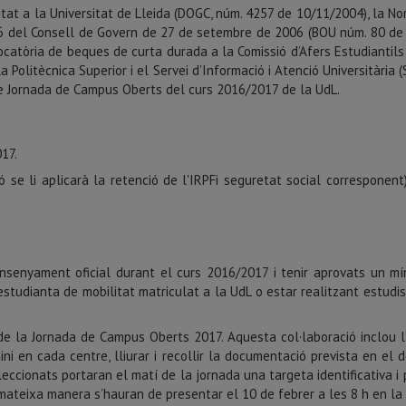
tat a la Universitat de Lleida (DOGC, núm. 4257 de 10/11/2004), la N
006 del Consell de Govern de 27 de setembre de 2006 (BOU núm. 80 de
atòria de beques de curta durada a la Comissió d’Afers Estudiantils i
a Politècnica Superior i el Servei d’Informació i Atenció Universitària
cte Jornada de Campus Oberts del curs 2016/2017 de la UdL.
17.
 se li aplicarà la retenció de l'IRPFi seguretat social correspone
ensenyament oficial durant el curs 2016/2017 i tenir aprovats un m
studianta de mobilitat matriculat a la UdL o estar realitzant estudis d
ó de la Jornada de Campus Oberts 2017. Aquesta col·laboració inclou 
mini en cada centre, lliurar i recollir la documentació prevista en e
leccionats portaran el matí de la jornada una targeta identificativa i
 mateixa manera s’hauran de presentar el 10 de febrer a les 8 h en la se