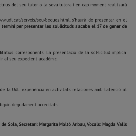
ctrius del seu tutor o la seva tutora i en cap moment realitzarà
www.udl.cat/serveis/seu/beques.html, s’haurà de presentar en el
l termini per presentar les sol·licituds s’acaba el 17 de gener de
tatius corresponents. La presentació de la sol·licitud implica
dir al seu expedient acadèmic.
e la UdL, experiència en activitats relaciones amb l’atenció al
stiguin degudament acreditats.
 de Sola, Secretari: Margarita Moltó Aribau, Vocals: Magda Valls