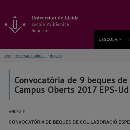
Anar
al
contingut
Universitat de Lleida
principal
Escola Politècnica
de
Superior
la
pàgina
L'ESCOLA
Inici
/
Informació sobre...
/
Beques
Convocatòria de 9 beques de 
Campus Oberts 2017 EPS-Ud
ANNEX II
CONVOCATÒRIA DE BEQUES DE COL·LABORACIÓ ESPECÍ