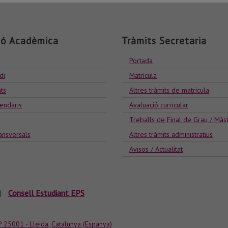
ió Acadèmica
Tràmits Secretaria
Portada
di
Matrícula
ts
Altres tràmits de matrícula
lendaris
Avaluació curricular
Treballs de Final de Grau / Màs
ansversals
Altres tràmits administratius
Avisos / Actualitat
|
Consell Estudiant EPS
P 25001 - Lleida, Catalunya (Espanya)