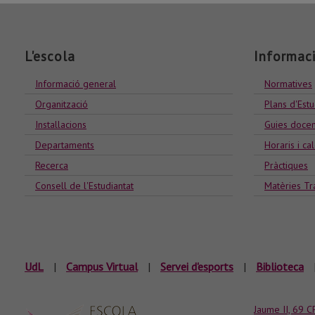
L'escola
Informac
Informació general
Normatives
Organització
Plans d'Estu
Installacions
Guies docen
Departaments
Horaris i ca
Recerca
Pràctiques
Consell de l'Estudiantat
Matèries Tr
UdL
|
Campus Virtual
|
Servei d'esports
|
Biblioteca
Jaume II, 69 C