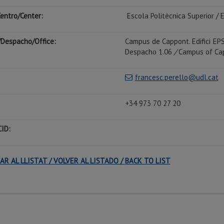
entro/Center:
Escola Politècnica Superior / 
Despacho/Office:
Campus de Cappont. Edifici EP
Despacho 1.06
/
Campus of Capp
francesc.perello@udl.cat
+34 973 70 27 20
ID:
R AL LLISTAT / VOLVER AL LISTADO /
BACK TO LIST