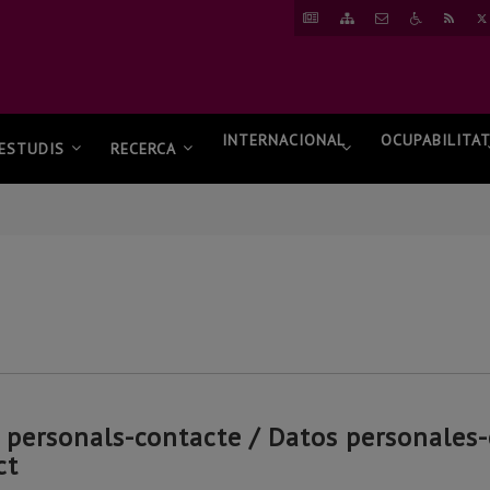
ANAR
ANAR
CONTACTAR
ANAR
RSS
A
AL
A
NOTÍCIES
MAPA
ACCESSIBI
WEB
INTERNACIONAL
OCUPABILITA
ESTUDIS
RECERCA
 personals-contacte / Datos personales-
ct