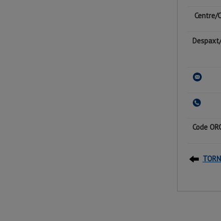
Centre/C
Despaxt/
Code ORC
TORNA