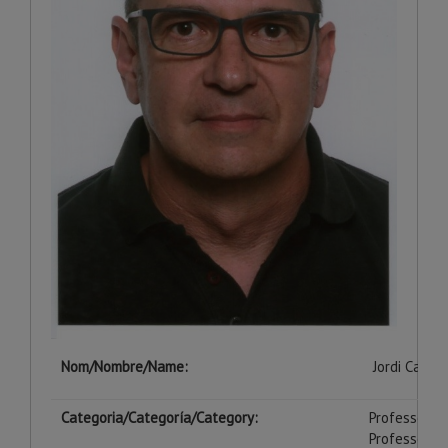
Nom/Nombre/Name:
Jordi Casan
Categoria/Categoría/Category:
Professor T
Professor