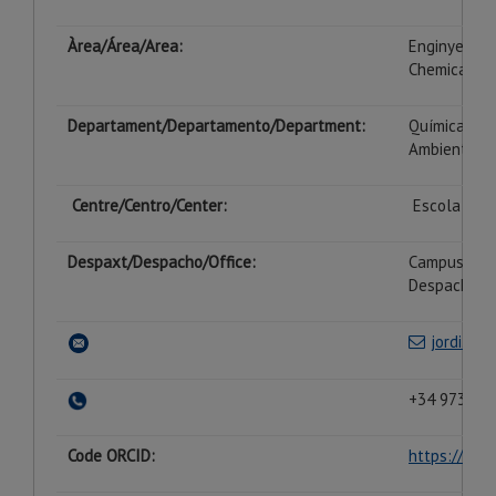
Àrea/Área/
Area
:
Enginyeria 
Chemical En
Departament/Departamento/Department:
Química, Fí
Ambientales 
Centre/Centro/Center:
Escola Poli
Despaxt/Despacho/Office:
Campus de C
Despacho 2
jordi.ca
+34 973 70 
Code ORCID:
https://orc