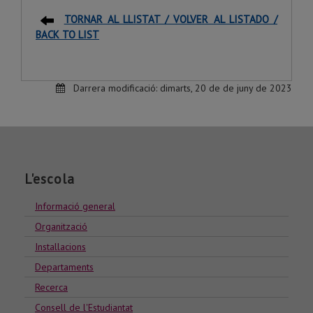
TORNAR AL LLISTAT / VOLVER AL LISTADO /
BACK TO LIST
Darrera modificació:
dimarts, 20 de de juny de 2023
L'escola
Informació general
Organització
Installacions
Departaments
Recerca
Consell de l'Estudiantat