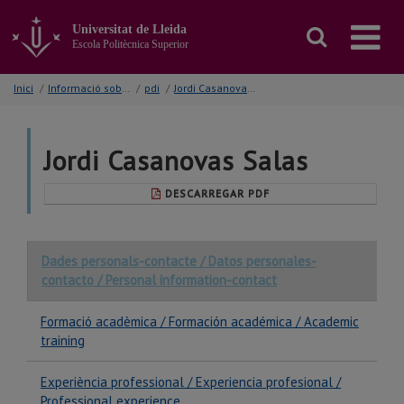
Anar
al
Universitat de Lleida
contingut
Escola Politècnica Superior
principal
de
Inici
/
Informació sobre...
/
pdi
/
Jordi Casanovas Salas
la
pàgina
Jordi Casanovas Salas
DESCARREGAR PDF
Dades personals-contacte / Datos personales-
contacto / Personal information-contact
Formació acadèmica / Formación académica / Academic
training
Experiència professional / Experiencia profesional /
Professional experience