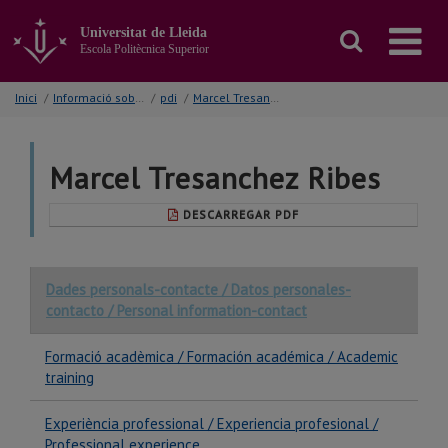
Anar
al
Universitat de Lleida
contingut
Escola Politècnica Superior
principal
de
Inici
/
Informació sobre...
/
pdi
/
Marcel Tresanchez Ribes
la
pàgina
Marcel Tresanchez Ribes
DESCARREGAR PDF
Dades personals-contacte / Datos personales-
contacto / Personal information-contact
Formació acadèmica / Formación académica / Academic
training
Experiència professional / Experiencia profesional /
Professional experience