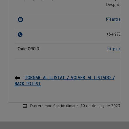
Despacho 2
mtresanc
+34 973 70 
Code ORCID:
https://or
TORNAR AL LLISTAT / VOLVER AL LISTADO /
BACK TO LIST
Darrera modificació:
dimarts, 20 de de juny de 2023