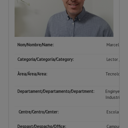
Nom/Nombre/Name:
Marcel Tre
Categoria/Categoría/Category:
Lector / Lec
Àrea/Área/
Area
:
Tecnologia 
Departament/Departamento/Department:
Enginyeria I
Industrial a
Centre/Centro/Center:
Escola Poli
Despaxt/Despacho/Office:
Campus de C