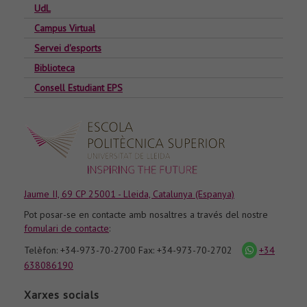
UdL
Campus Virtual
Servei d'esports
Biblioteca
Consell Estudiant EPS
Jaume II, 69 CP 25001 - Lleida, Catalunya (Espanya)
Pot posar-se en contacte amb nosaltres a través del nostre
fomulari de contacte
:
Telèfon: +34-973-70-2700 Fax: +34-973-70-2702
+34
icona
whatsapp
638086190
Xarxes socials