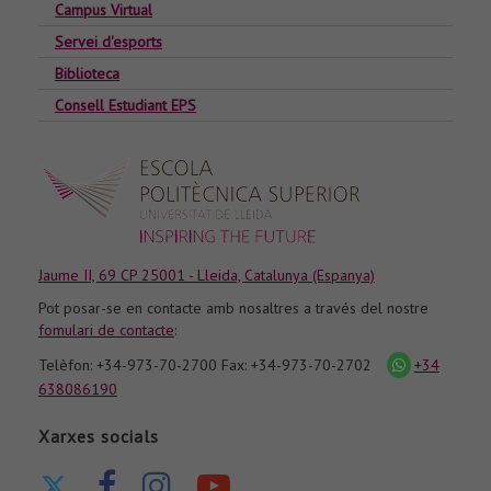
Campus Virtual
Servei d'esports
Biblioteca
Consell Estudiant EPS
Jaume II, 69 CP 25001 - Lleida, Catalunya (Espanya)
Pot posar-se en contacte amb nosaltres a través del nostre
fomulari de contacte
:
Telèfon: +34-973-70-2700 Fax: +34-973-70-2702
+34
icona
whatsapp
638086190
Xarxes socials
Ir
Ir
Ir
Nuestro