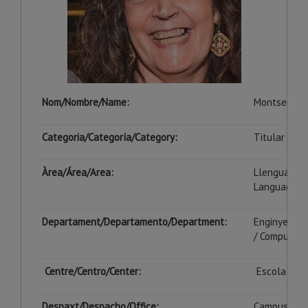
Nom/Nombre/Name:
Montserrat 
Categoria/Categoría/Category:
Titular d’Es
Àrea/Área/
Area
:
Llenguatges
Languages 
Departament/Departamento/Department:
Enginyeria I
/ Computer 
Centre/Centro/Center:
Escola Poli
Despaxt/Despacho/Office:
Campus de C