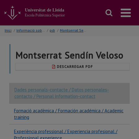
Anar
al
Universitat de Lleida
contingut
Escola Politècnica Superior
principal
de
Inici
/
Informació sobre...
/
pdi
/
Montserrat Sendín Veloso
la
pàgina
Montserrat Sendín Veloso
DESCARREGAR PDF
Dades personals-contacte / Datos personales-
contacto / Personal information-contact
Formació acadèmica / Formación académica / Academic
training
Experiència professional / Experiencia profesional /
Professional experience