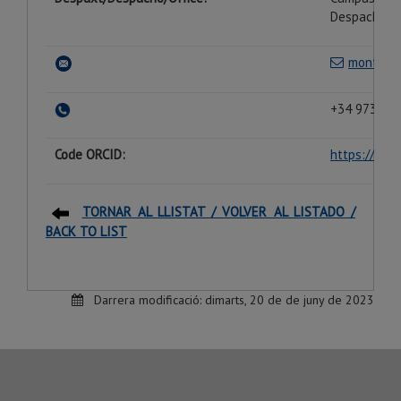
Despacho 3
montse.s
+34 973 70 
Code ORCID:
https://orc
TORNAR AL LLISTAT / VOLVER AL LISTADO /
BACK TO LIST
Darrera modificació:
dimarts, 20 de de juny de 2023