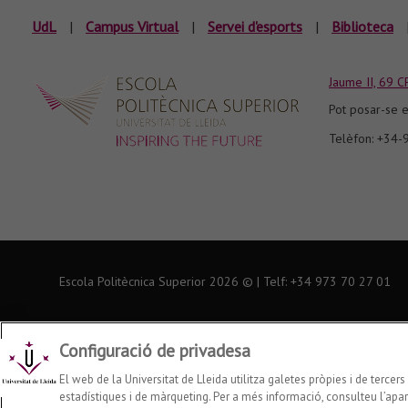
UdL
|
Campus Virtual
|
Servei d'esports
|
Biblioteca
Jaume II, 69 C
Pot posar-se e
Telèfon: +34
Escola Politècnica Superior
2026
© | Telf: +34 973
70 27 01
Configuració de privadesa
El web de la Universitat de Lleida utilitza galetes pròpies i de tercer
estadístiques i de màrqueting. Per a més informació, consulteu l’apart