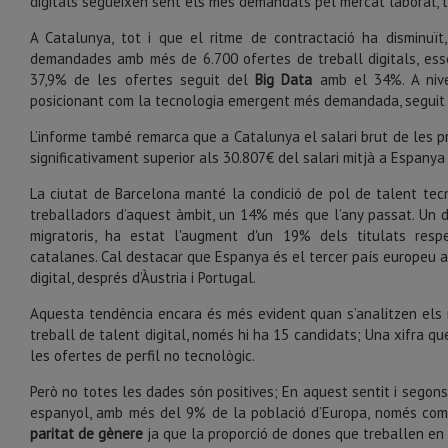
digitals segueixen sent els més demandats pel mercat laboral, tot
A Catalunya, tot i que el ritme de contractació ha disminuït
demandades amb més de 6.700 ofertes de treball digitals, es
37,9% de les ofertes seguit del
Big Data
amb el 34%. A niv
posicionant com la tecnologia emergent més demandada, seguit 
L’informe també remarca que a Catalunya el salari brut de les pro
significativament superior als 30.807€ del salari mitjà a Espanya
La ciutat de Barcelona manté la condició de pol de talent te
treballadors d’aquest àmbit, un 14% més que l’any passat. Un d
migratoris, ha estat l'augment d'un 19% dels titulats respe
catalanes. Cal destacar que Espanya és el tercer país europeu a
digital, després d’Àustria i Portugal.
Aquesta tendència encara és més evident quan s’analitzen els 
treball de talent digital, només hi ha 15 candidats; Una xifra qu
les ofertes de perfil no tecnològic.
Però no totes les dades són positives; En aquest sentit i segons
espanyol, amb més del 9% de la població d’Europa, només comp
paritat de gènere
ja que la proporció de dones que treballen en 