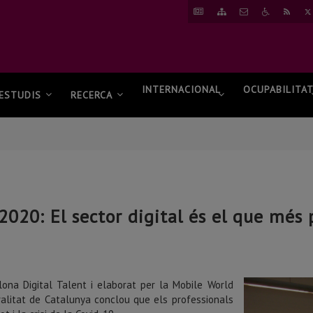
ANAR
ANAR
CONTACTAR
ANAR
RSS
A
AL
A
NOTÍCIES
MAPA
ACCESSIBI
WEB
INTERNACIONAL
OCUPABILITA
ESTUDIS
RECERCA
2020: El sector digital és el que més
lona Digital Talent i elaborat per la Mobile World
ralitat de Catalunya conclou que els professionals