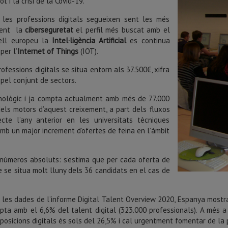
 i la crisi de la Covid-19.
, les professions digitals segueixen sent les més
sent la
ciberseguretat
el perfil més buscat amb el
ell europeu la
Intel·ligència Artificial
es continua
per l’
Internet of Things
(IOT).
fessions digitals se situa entorn als 37.500€, xifra
 pel conjunt de sectors.
cnològic i ja compta actualment amb més de 77.000
els motors d’aquest creixement, a part dels fluxos
cte l’any anterior en les universitats tècniques
mb un major increment d’ofertes de feina en l’àmbit
números absoluts: s’estima que per cada oferta de
e se situa molt lluny dels 36 candidats en el cas de
 les dades de l’informe Digital Talent Overview 2020, Espanya mostra 
ta amb el 6,6% del talent digital (323.000 professionals). A més 
posicions digitals és sols del 26,5% i cal urgentment fomentar de la 