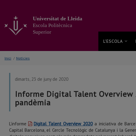
Anar
al
contingut
Universitat de Lleida
principal
Escola Politècnica
de
Superior
la
pàgina
L'ESCOLA
Inici
/
Notícies
dimarts, 23 de juny de 2020
Informe Digital Talent Overview 
pandèmia
L’informe
Digital Talent Overview 2020
a iniciativa de Barce
Capital Barcelona, el Cercle Tecnològic de Catalunya i la Gene