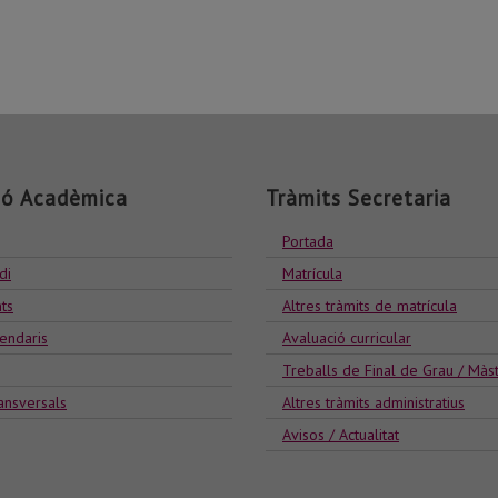
ió Acadèmica
Tràmits Secretaria
Portada
di
Matrícula
ts
Altres tràmits de matrícula
lendaris
Avaluació curricular
Treballs de Final de Grau / Màs
ansversals
Altres tràmits administratius
Avisos / Actualitat