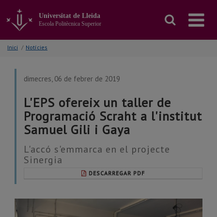
Anar
al
Universitat de Lleida
contingut
Escola Politècnica Superior
principal
de
Inici
/
Notícies
la
pàgina
dimecres, 06 de febrer de 2019
L'EPS ofereix un taller de
Programació Scraht a l'institut
Samuel Gili i Gaya
L'accó s'emmarca en el projecte
Sinergia
DESCARREGAR PDF