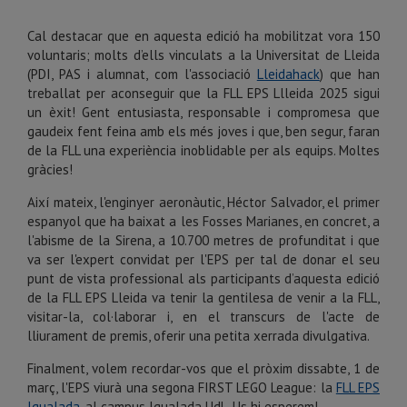
Cal destacar que en aquesta edició ha mobilitzat vora 150
voluntaris; molts d’ells vinculats a la Universitat de Lleida
(PDI, PAS i alumnat, com l'associació
Lleidahack
) que han
treballat per aconseguir que la FLL EPS Llleida 2025 sigui
un èxit! Gent entusiasta, responsable i compromesa que
gaudeix fent feina amb els més joves i que, ben segur, faran
de la FLL una experiència inoblidable per als equips. Moltes
gràcies!
Així mateix, l'enginyer aeronàutic, Héctor Salvador, el primer
espanyol que ha baixat a les Fosses Marianes, en concret, a
l'abisme de la Sirena, a 10.700 metres de profunditat i que
va ser l'expert convidat per l'EPS per tal de donar el seu
punt de vista professional als participants d’aquesta edició
de la FLL EPS Lleida va tenir la gentilesa de venir a la FLL,
visitar-la, col·laborar i, en el transcurs de l'acte de
lliurament de premis, oferir una petita xerrada divulgativa.
Finalment, volem recordar-vos que el pròxim dissabte, 1 de
març, l'EPS viurà una segona FIRST LEGO League: la
FLL EPS
Igualada
, al campus Igualada UdL. Us hi esperem!