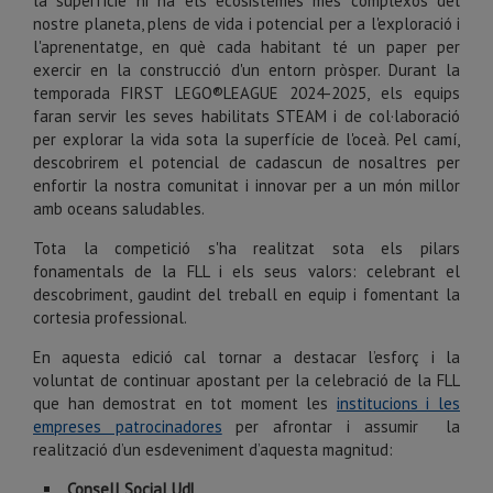
la superfície hi ha els ecosistemes més complexos del
nostre planeta, plens de vida i potencial per a l'exploració i
l'aprenentatge, en què cada habitant té un paper per
exercir en la construcció d'un entorn pròsper. Durant la
temporada FIRST LEGO®LEAGUE 2024-2025, els equips
faran servir les seves habilitats STEAM i de col·laboració
per explorar la vida sota la superfície de l'oceà. Pel camí,
descobrirem el potencial de cadascun de nosaltres per
enfortir la nostra comunitat i innovar per a un món millor
amb oceans saludables.
Tota la competició s'ha realitzat sota els pilars
fonamentals de la FLL i els seus valors: celebrant el
descobriment, gaudint del treball en equip i fomentant la
cortesia professional.
En aquesta edició cal tornar a destacar l’esforç i la
voluntat de continuar apostant per la celebració de la FLL
que han demostrat en tot moment les
institucions i les
empreses patrocinadores
per afrontar i assumir la
realització d’un esdeveniment d’aquesta magnitud:
Consell Social UdL