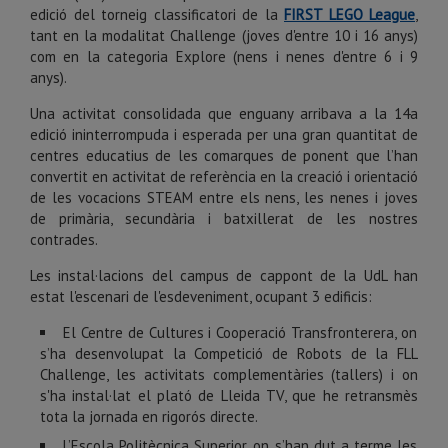
edició del torneig classificatori de la
FIRST LEGO League
,
tant en la modalitat Challenge (joves d'entre 10 i 16 anys)
com en la categoria Explore (nens i nenes d'entre 6 i 9
anys).
Una activitat consolidada que enguany arribava a la 14a
edició ininterrompuda i esperada per una gran quantitat de
centres educatius de les comarques de ponent que l’han
convertit en activitat de referència en la creació i orientació
de les vocacions STEAM entre els nens, les nenes i joves
de primària, secundària i batxillerat de les nostres
contrades.
Les instal·lacions del campus de cappont de la UdL han
estat l'escenari de l'esdeveniment, ocupant 3 edificis:
El Centre de Cultures i Cooperació Transfronterera, on
s’ha desenvolupat la Competició de Robots de la FLL
Challenge, les activitats complementàries (tallers) i on
s'ha instal·lat el plató de Lleida TV, que he retransmès
tota la jornada en rigorós directe.
L’Escola Politècnica Superior, on s’han dut a terme les