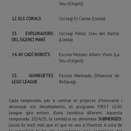
Seu d’Urgell)
12. ELS CORALS
Col·legi El Carme (Lleida)
13. EXPLORADORS
Col·legi Públic Creu del Batlle
DEL SILENCI MARÍ
(Lleida)
14. AV CADÍ ROBOTS
Escola Mossèn Albert Vives (La
Seu d’Urgell)
15. GUINEUETES
Escola Marinada (Vilanova de
LEGO LEAGUE
Bellpuig)
Cada temporada, per a centrar el projecte d'innovació i
dissenyar els desafiaments, el programa FIRST LEGO
League gira entorn d'una temàtica diferent. Aquesta
temporada 2024/25, la temàtica es denomina
SUBMERGED:
L'oceà és molt més que el que es veu a l'horitzó. A sota de