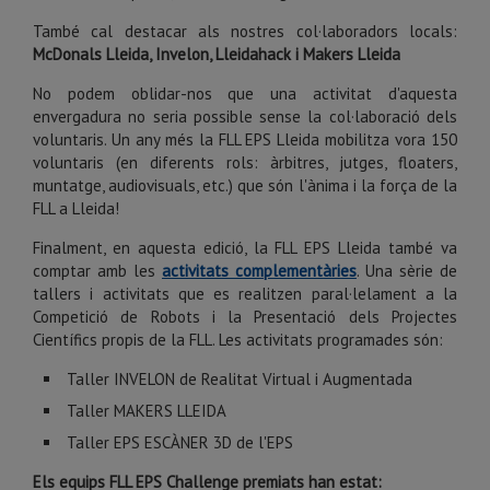
També cal destacar als nostres col·laboradors locals:
McDonals Lleida, Invelon, Lleidahack i Makers Lleida
No podem oblidar-nos que una activitat d'aquesta
envergadura no seria possible sense la col·laboració dels
voluntaris. Un any més la
FLL
EPS
Lleida mobilitza vora 150
voluntaris (en diferents rols: àrbitres, jutges,
floaters
,
muntatge, audiovisuals, etc.) que són l'ànima i la força de la
FLL
a Lleida!
Finalment, en aquesta edició, la
FLL
EPS
Lleida també va
comptar amb les
activitats complementàries
. Una sèrie de
tallers i activitats que es realitzen paral·lelament a la
Competició de Robots i la Presentació dels Projectes
Científics propis de la
FLL
. Les activitats programades són:
Taller
INVELON
de Realitat Virtual i Augmentada
Taller
MAKERS
LLEIDA
Taller EPS ESCÀNER 3D de l'EPS
Els equips FLL EPS Challenge premiats han estat: