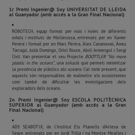
1r Premi Ingenier@ Soy UNIVERSITAT DE LLEIDA
al Guanyador (amb accés a la Gran Final Nacional)
ROBOTECH, equip format per nois i noies de diferents
edats i instituts de Mollerussa, entrenats per en Xavier
Perera i format per en Marc Perera, Àlex Casanovas, Àneu
Tarragó, Julià Domingo, Oriol Roure, Abril Armengol i Sergi
Civit. Van presentar el seu Projecte
BOOTTLER “No more
plastic in the oceans”
, una solució que permeti minimitzar
la presència de plàstics als oceans. Cal tenir present, que
aquests són responsables de malmetre els ecosistemes
com també de dificultar les investigacions dels
exploradors dels oceans.
2n Premi Ingenier@ Soy ESCOLA POLITÈCNICA
SUPERIOR al Guanyador (amb accés a la Gran
Final Nacional)
ADS SEABOTIX, de l'Institut Els Planells d'Artesa de
Segre, entrenats per en Jordi Trilla i na Montse Miralles i