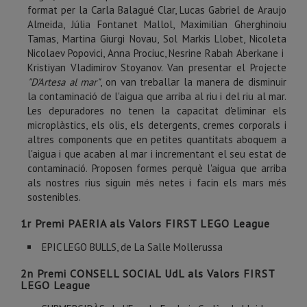
format per la Carla Balagué Clar, Lucas Gabriel de Araujo
Almeida, Júlia Fontanet Mallol, Maximilian Gherghinoiu
Tamas, Martina Giurgi Novau, Sol Markis Llobet, Nicoleta
Nicolaev Popovici, Anna Prociuc, Nesrine Rabah Aberkane i
Kristiyan Vladimirov Stoyanov. Van presentar el Projecte
"D'Artesa al mar"
, on van treballar la manera de disminuir
la contaminació de l'aigua que arriba al riu i del riu al mar.
Les depuradores no tenen la capacitat d'eliminar els
microplàstics, els olis, els detergents, cremes corporals i
altres components que en petites quantitats aboquem a
l'aigua i que acaben al mar i incrementant el seu estat de
contaminació. Proposen formes perquè l'aigua que arriba
als nostres rius siguin més netes i facin els mars més
sostenibles.
1r Premi PAERIA als Valors FIRST LEGO League
EPIC LEGO BULLS, de La Salle Mollerussa
2n Premi CONSELL SOCIAL UdL als Valors FIRST
LEGO League