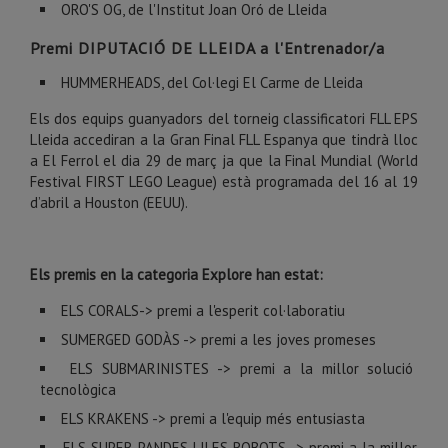
ORO'S OG, de l'Institut Joan Oró de Lleida
Premi DIPUTACIÓ DE LLEIDA a l'Entrenador/a
HUMMERHEADS, del Col·legi El Carme de Lleida
Els dos equips guanyadors del torneig classificatori FLL EPS
Lleida accediran a la Gran Final FLL Espanya que tindrà lloc
a El Ferrol el dia 29 de març ja que la Final Mundial (World
Festival FIRST LEGO League) està programada del 16 al 19
d’abril a Houston (EEUU).
Els premis en la categoria Explore han estat:
ELS CORALS-> premi a l'esperit col·laboratiu
SUMERGED GODÀS -> premi a les joves promeses
ELS SUBMARINISTES -> premi a la millor solució
tecnològica
ELS KRAKENS -> premi a l'equip més entusiasta
ELS SUPER PANDES LILES ROBOTS -> premi a la millor