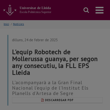
Anar
al
Universitat de Lleida
contingut
Escola Politècnica Superior
principal
de
Inici
/
Notícies
la
pàgina
dilluns, 24 de febrer de 2025
L'equip Robotech de
Mollerussa guanya, per segon
any consecutiu, la FLL EPS
Lleida
L'acompanyarà a la Gran Final
Nacional l'equip de l'Institut Els
Planells d'Artesa de Segre
DESCARREGAR PDF