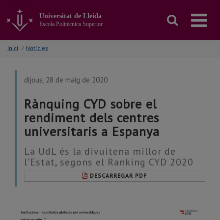
Anar
al
Universitat de Lleida
contingut
Escola Politècnica Superior
principal
de
Inici
/
Notícies
la
pàgina
dijous, 28 de maig de 2020
Rànquing CYD sobre el
rendiment dels centres
universitaris a Espanya
La UdL és la divuitena millor de
l'Estat, segons el Ranking CYD 2020
DESCARREGAR PDF