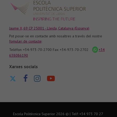
Jaume II, 69 CP 25001 - Lleida, Catalunya (Espanya)
Pot posar-se en contacte amb nosaltres a través del nostre
fomulari de contacte
:
Telèfon: +34-973-70-2700 Fax: +34-973-70-2702
+34
icona
whatsapp
638086190
Xarxes socials
Ir
Ir
Ir
Nuestro
a
a
a
canal
nuestro
nuestra
nuestra
de
Twitter
página
página
Youtube
de
de
Escola Politècnica Superior
2026
© | Telf: +34 973
70 27