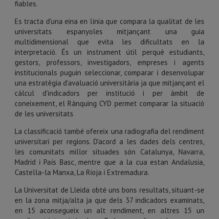
fiables.
Es tracta d'una eina en línia que compara la qualitat de les
universitats espanyoles mitjançant una guia
multidimensional que evita les dificultats en la
interpretació. És un instrument útil perquè estudiants,
gestors, professors, investigadors, empreses i agents
institucionals puguin seleccionar, comparar i desenvolupar
una estratègia d'avaluació universitària ja que mitjançant el
càlcul d'indicadors per institució i per àmbit de
coneixement, el Rànquing CYD permet comparar la situació
de les universitats
La classificació també ofereix una radiografia del rendiment
universitari per regions. D'acord a les dades dels centres,
les comunitats millor situades són Catalunya, Navarra,
Madrid i País Basc, mentre que a la cua estan Andalusia,
Castella-la Manxa, La Rioja i Extremadura.
La Universitat de Lleida obté uns bons resultats, situant-se
en la zona mitja/alta ja que dels 37 indicadors examinats,
en 15 aconsegueix un alt rendiment, en altres 15 un