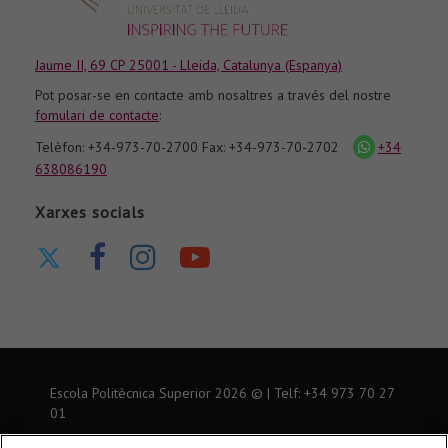
Jaume II, 69 CP 25001 - Lleida, Catalunya (Espanya)
Pot posar-se en contacte amb nosaltres a través del nostre
fomulari de contacte
:
Telèfon: +34-973-70-2700 Fax: +34-973-70-2702
+34
icona
whatsapp
638086190
Xarxes socials
Ir
Ir
Ir
Nuestro
a
a
a
canal
nuestro
nuestra
nuestra
de
Twitter
página
página
Youtube
de
de
Escola Politècnica Superior
2026
© | Telf: +34 973
70 27
Facebook
Instagram
01