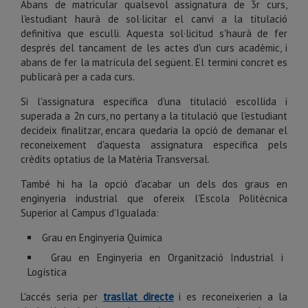
Abans de matricular qualsevol assignatura de 3r curs,
l'estudiant haurà de sol·licitar el canvi a la titulació
definitiva que esculli. Aquesta sol·licitud s'haurà de fer
després del tancament de les actes d'un curs acadèmic, i
abans de fer la matrícula del següent. El termini concret es
publicarà per a cada curs.
Si l'assignatura específica d'una titulació escollida i
superada a 2n curs, no pertany a la titulació que l'estudiant
decideix finalitzar, encara quedaria la opció de demanar el
reconeixement d'aquesta assignatura específica pels
crèdits optatius de la Matèria Transversal.
També hi ha la opció d'acabar un dels dos graus en
enginyeria industrial que ofereix l'Escola Politècnica
Superior al Campus d'Igualada:
Grau en Enginyeria Química
Grau en Enginyeria en Organització Industrial i
Logística
L'accés seria per
trasllat directe
i es reconeixerien a la