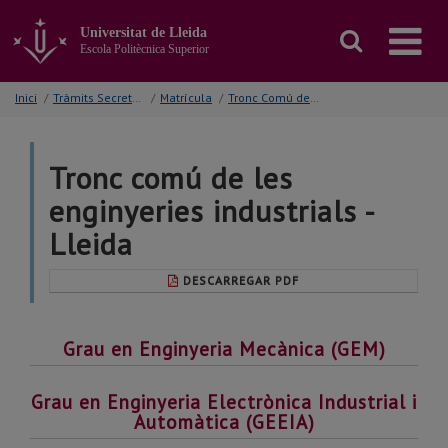
Anar
al
Universitat de Lleida
contingut
Escola Politècnica Superior
principal
de
Inici
/
Tràmits Secretaria
/
Matrícula
/
Tronc Comú de les Enginyeries Industrials - Lleida
la
pàgina
Tronc comú de les
enginyeries industrials -
Lleida
DESCARREGAR PDF
Grau en Enginyeria Mecànica (GEM)
Grau en Enginyeria Electrònica Industrial i
Automàtica (GEEIA)