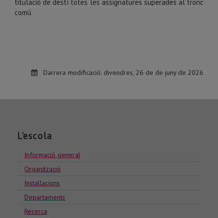
titulació de destí totes les assignatures superades al tronc
comú.
Darrera modificació:
divendres, 26 de de juny de 2026
L'escola
Informació general
Organització
Installacions
Departaments
Recerca