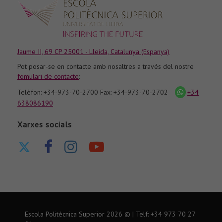
Jaume II, 69 CP 25001 - Lleida, Catalunya (Espanya)
Pot posar-se en contacte amb nosaltres a través del nostre
fomulari de contacte
:
Telèfon: +34-973-70-2700 Fax: +34-973-70-2702
+34
icona
whatsapp
638086190
Xarxes socials
Ir
Ir
Ir
Nuestro
a
a
a
canal
nuestro
nuestra
nuestra
de
Twitter
página
página
Youtube
de
de
Escola Politècnica Superior
2026
© | Telf: +34 973
70 27
Facebook
Instagram