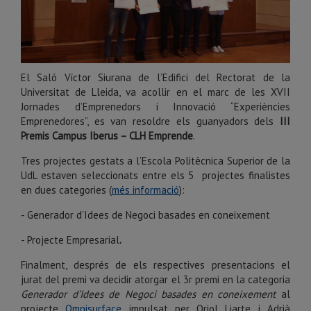
El Saló Víctor Siurana de l’Edifici del Rectorat de la
Universitat de Lleida, va acollir en el marc de les XVII
Jornades d’Emprenedors i Innovació “Experiències
Emprenedores”, es van resoldre els guanyadors dels
III
Premis Campus Iberus – CLH Emprende
.
Tres projectes gestats a l’Escola Politècnica Superior de la
UdL estaven seleccionats entre els 5 projectes finalistes
en dues categories (
més informació
):
- Generador d’Idees de Negoci basades en coneixement
- Projecte Empresarial
.
Finalment, després de els respectives presentacions el
jurat del premi va decidir atorgar el 3r premi en la categoria
Generador d’Idees de Negoci basades en coneixement
al
projecte
Omnisurface
impulsat per Oriol Liarte i Adrià