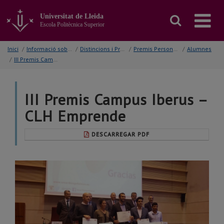
Anar
al
Universitat de Lleida
contingut
Escola Politècnica Superior
principal
de
Inici
/
Informació sobre...
/
Distincions i Premis
/
Premis Personals
/
Alumnes
la
/
III Premis Campus Iberus – CLH Emprende
pàgina
III Premis Campus Iberus –
CLH Emprende
DESCARREGAR PDF