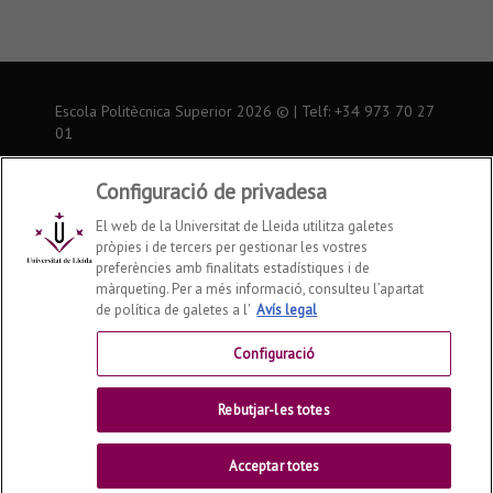
nuestro
nuestra
nuestra
de
Twitter
página
página
Youtube
de
de
Escola Politècnica Superior
2026
© | Telf: +34 973
70 27
Facebook
Instagram
01
Inici
Configuració de privadesa
El web de la Universitat de Lleida utilitza galetes
Avís legal
pròpies i de tercers per gestionar les vostres
preferències amb finalitats estadístiques i de
Contactar
màrqueting. Per a més informació, consulteu l’apartat
de política de galetes a l'
Avís legal
Universitat de Lleida
Configuració
Rebutjar-les totes
Acceptar totes