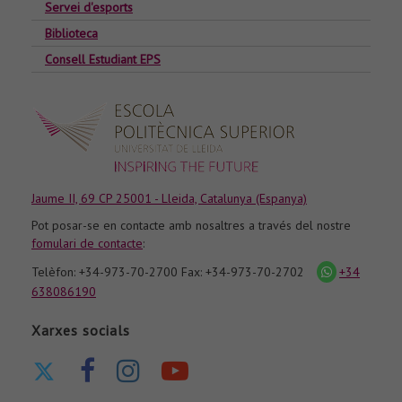
Servei d'esports
Biblioteca
Consell Estudiant EPS
Jaume II, 69 CP 25001 - Lleida, Catalunya (Espanya)
Pot posar-se en contacte amb nosaltres a través del nostre
fomulari de contacte
:
Telèfon: +34-973-70-2700 Fax: +34-973-70-2702
+34
icona
whatsapp
638086190
Xarxes socials
Ir
Ir
Ir
Nuestro
a
a
a
canal