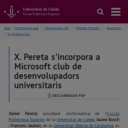
Anar
al
Universitat de Lleida
contingut
Escola Politècnica Superior
principal
de
Inici
/
Informació sobre...
/
Distincions i Premis
/
Premis Personals
/
Alumnes
la
/
X. Pereta s'incorpora a Microsoft club de desenvolupadors universitaris
pàgina
X. Pereta s'incorpora a
Microsoft club de
desenvolupadors
universitaris
DESCARREGAR PDF
Xavier Pereta
, estudiant d’informàtica de l’
Escola
Politècnica Superior
de la
Universitat de Lleida
,
Jaume Bosch
i
Francesc Jaumot,
de la
Universitat Oberta de Catalunya
, es