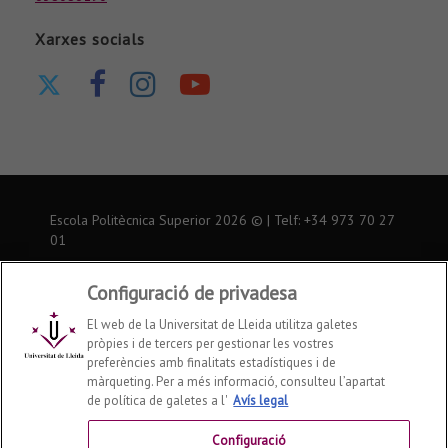
Xarxes socials
Ir
Ir
Ir
Nuestro
a
a
a
canal
nuestro
nuestra
nuestra
de
Twitter
página
página
Youtube
de
de
Escola Politècnica Superior
2026
© | Telf: +34 973
70 27
Facebook
Instagram
01
Inici
Configuració de privadesa
El web de la Universitat de Lleida utilitza galetes
Avís legal
pròpies i de tercers per gestionar les vostres
preferències amb finalitats estadístiques i de
Contactar
màrqueting. Per a més informació, consulteu l’apartat
de política de galetes a l'
Avís legal
Universitat de Lleida
Configuració