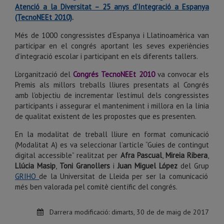
Atenció a la Diversitat – 25
anys d’Integració a Espanya
(TecnoNEEt 2010)
.
Més de 1000 congressistes d’Espanya i Llatinoamèrica van
participar en el
congrés aportant les seves experiències
d’integració escolar i participant
en els diferents tallers.
L’organització del
Congrés TecnoNEEt 2010
va convocar els
Premis als
millors treballs lliures presentats al Congrés
amb l’objectiu de
incrementar l’estímul dels congressistes
participants i assegurar el
manteniment i millora en la línia
de qualitat existent de les propostes
que es presenten.
En la modalitat de treball lliure en format comunicació
(Modalitat A) es va seleccionar l’article “Guies de contingut
digital accessible” realitzat per
Afra Pascual
,
Mireia Ribera
,
Llúcia Masip
,
Toni Granollers
i
Juan Miguel López
del Grup
GRIHO
de la Universitat de Lleida per
ser la comunicació
més ben valorada pel comitè científic del congrés.
Darrera modificació:
dimarts, 30 de de maig de 2017