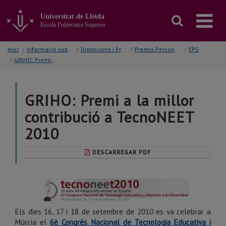
Anar
al
Universitat de Lleida
contingut
Escola Politècnica Superior
principal
de
Inici
/
Informació sobre...
/
Distincions i Premis
/
Premis Personals
/
EPS
la
/
GRIHO: Premi a la millor contribució a TecnoNEET 2010
pàgina
GRIHO: Premi a la millor
contribució a TecnoNEET
2010
DESCARREGAR PDF
Els dies 16, 17 i 18 de setembre de 2010 es va celebrar a
Múrcia el
6è
Congrés Nacional de Tecnologia Educativa i