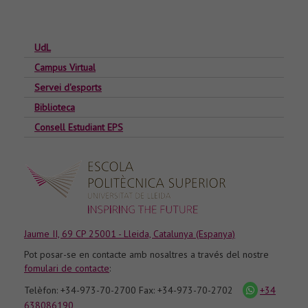
UdL
Campus Virtual
Servei d'esports
Biblioteca
Consell Estudiant EPS
Jaume II, 69 CP 25001 - Lleida, Catalunya (Espanya)
Pot posar-se en contacte amb nosaltres a través del nostre
fomulari de contacte
:
Telèfon: +34-973-70-2700 Fax: +34-973-70-2702
+34
icona
whatsapp
638086190