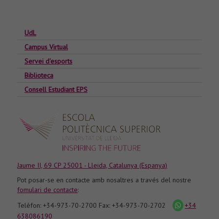
UdL
Campus Virtual
Servei d'esports
Biblioteca
Consell Estudiant EPS
Jaume II, 69 CP 25001 - Lleida, Catalunya (Espanya)
Pot posar-se en contacte amb nosaltres a través del nostre
fomulari de contacte
:
Telèfon: +34-973-70-2700 Fax: +34-973-70-2702
+34
icona
whatsapp
638086190