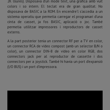
2K lliures). Disposava d'un mode text, una gràfica amb vuit
colors i so intern. El teclat era de gran qualitat. No
disposava de BASIC a la ROM. En encendre'l s'accedia a un
sistema operatiu que permetia carregar el programari d'una
cinta de casset, ja fos BASIC, aplicació o joc. També
permetia utilitzar impressores i reproductors de casset
externs.
A la part posterior tenia un connector RF per a TV en color,
un connector RCA de vídeo compost (amb un selector B/N o
color), un connector DIN-8 de vídeo en color RGB, dos
connectors jack per al reproductor de cassette i dos
connectors per a joystick. També hi havia un port d'expansió
(I/O BUS) i un port d'impressora.