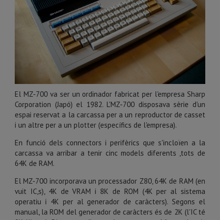
El MZ-700 va ser un ordinador fabricat per l'empresa Sharp
Corporation (Japó) el 1982. L'MZ-700 disposava sèrie d'un
espai reservat a la carcassa per a un reproductor de casset
i un altre per a un plotter (específics de l'empresa).
En funció dels connectors i perifèrics que s'incloïen a la
carcassa va arribar a tenir cinc models diferents ,tots de
64K de RAM.
El MZ-700 incorporava un processador Z80, 64K de RAM (en
vuit IC,s), 4K de VRAM i 8K de ROM (4K per al sistema
operatiu i 4K per al generador de caràcters). Segons el
manual, la ROM del generador de caràcters és de 2K (l'IC té