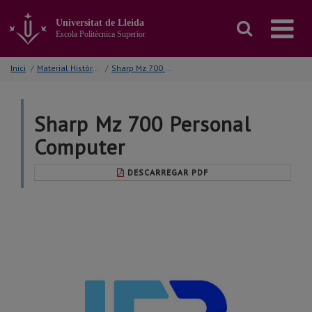
Anar
al
Universitat de Lleida
contingut
Escola Politècnica Superior
principal
de
Inici
/
Material Històric EPS
/
Sharp Mz 700 Personal Computer
la
pàgina
Sharp Mz 700 Personal
Computer
DESCARREGAR PDF