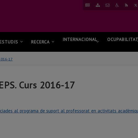
ANAR
ANAR
CONTACTAR
ANAR
RSS
A
AL
A
NOTÍCIES
MAPA
ACCESSIBI
WEB
INTERNACIONAL
OCUPABILITA
ESTUDIS
RECERCA
 2016-17
'EPS. Curs 2016-17
iades al programa de suport al professorat en activitats acadèmique