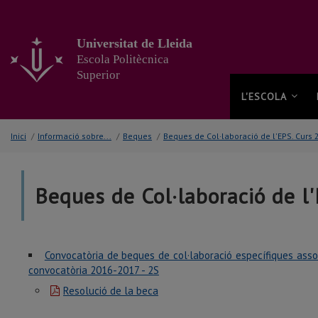
Anar
al
contingut
Universitat de Lleida
principal
Escola Politècnica
de
Superior
la
pàgina
L'ESCOLA
Inici
/
Informació sobre...
/
Beques
/
Beques de Col·laboració de l'EPS. Curs
Beques de Col·laboració de l
Convocatòria de beques de col·laboració específiques assoc
convocatòria 2016-2017 - 2S
Resolució de la beca