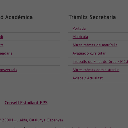
ió Acadèmica
Tràmits Secretaria
Portada
di
Matrícula
ts
Altres tràmits de matrícula
lendaris
Avaluació curricular
Treballs de Final de Grau / Màs
ansversals
Altres tràmits administratius
Avisos / Actualitat
|
Consell Estudiant EPS
P 25001 - Lleida, Catalunya (Espanya)