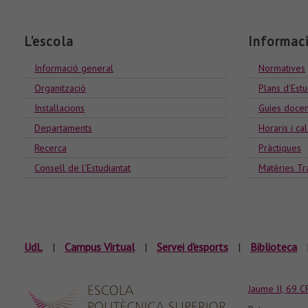
L'escola
Informac
Informació general
Normatives
Organització
Plans d'Estu
Installacions
Guies docen
Departaments
Horaris i ca
Recerca
Pràctiques
Consell de l'Estudiantat
Matèries Tr
UdL
|
Campus Virtual
|
Servei d'esports
|
Biblioteca
Jaume II, 69 C