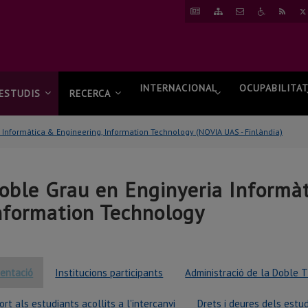
ANAR
ANAR
CONTACTAR
ANAR
RSS
A
AL
A
NOTÍCIES
MAPA
ACCESSIBI
WEB
INTERNACIONAL
OCUPABILITA
ESTUDIS
RECERCA
 Informàtica & Engineering, Information Technology (NOVIA UAS - Finlàndia)
oble Grau en Enginyeria Informàt
nformation Technology
sentació
Institucions participants
Administració de la Doble T
ort als estudiants acollits a l'intercanvi
Drets i deures dels estu