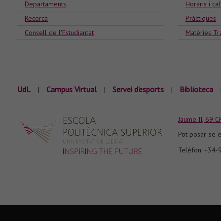
Departaments
Horaris i ca
Recerca
Pràctiques
Consell de l'Estudiantat
Matèries Tr
UdL
|
Campus Virtual
|
Servei d'esports
|
Biblioteca
Jaume II, 69 C
Pot posar-se e
Telèfon: +34