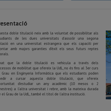
resentació
esta doble titulació neix amb la voluntat de possibilitar als
tudiants de les dues universitats d’assolir una segona
tulació en una universitat estrangera que els capaciti per
rontar amb majors garanties d’èxit els seus futurs reptes
orals.
nat que la doble titulació es vehicula a través dels
cessos de mobilitat que ofereix la UdL, no és fins al 3er curs
l Grau en Enginyeria Informàtica que els estudiants poden
cedir a cursar aquesta doble titulació, que ofereix
oportunitat d’estudiar un any acadèmic (10 mesos o 2
estres) a l’altra universitat i rebre, amb la mateixa durada
 el Grau de la UdL, també el títol de l’altra institució.