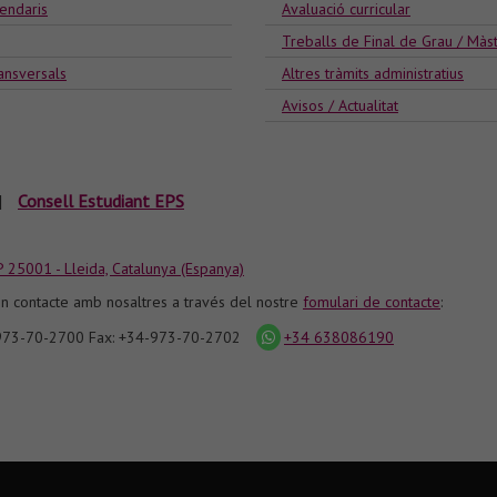
lendaris
Avaluació curricular
Treballs de Final de Grau / Màs
ansversals
Altres tràmits administratius
Avisos / Actualitat
|
Consell Estudiant EPS
P 25001 - Lleida, Catalunya (Espanya)
n contacte amb nosaltres a través del nostre
fomulari de contacte
:
-973-70-2700 Fax: +34-973-70-2702
+34 638086190
icona
whatsapp