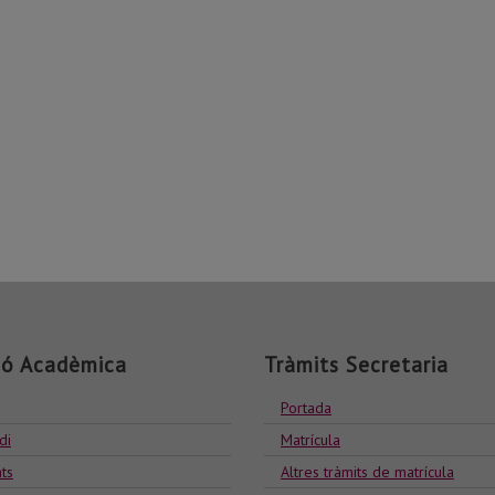
ió Acadèmica
Tràmits Secretaria
Portada
di
Matrícula
ts
Altres tràmits de matrícula