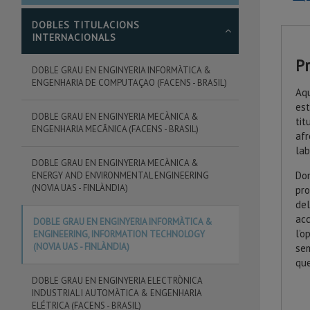
DOBLES TITULACIONS
INTERNACIONALS
P
DOBLE GRAU EN ENGINYERIA INFORMÀTICA &
ENGENHARIA DE COMPUTAÇAO (FACENS - BRASIL)
Aqu
es
DOBLE GRAU EN ENGINYERIA MECÀNICA &
ti
ENGENHARIA MECÂNICA (FACENS - BRASIL)
af
lab
DOBLE GRAU EN ENGINYERIA MECÀNICA &
Do
ENERGY AND ENVIRONMENTAL ENGINEERING
(NOVIA UAS - FINLÀNDIA)
pro
de
ac
DOBLE GRAU EN ENGINYERIA INFORMÀTICA &
l’
ENGINEERING, INFORMATION TECHNOLOGY
(NOVIA UAS - FINLÀNDIA)
sem
que
DOBLE GRAU EN ENGINYERIA ELECTRÒNICA
INDUSTRIAL I AUTOMÀTICA & ENGENHARIA
ELÉTRICA (FACENS - BRASIL)