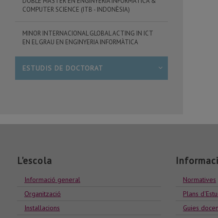
DOBLE MÀSTER EN ENGINYERIA INFORMÀTICA &
COMPUTER SCIENCE (ITB - INDONÈSIA)
MINOR INTERNACIONAL GLOBAL ACTING IN ICT
EN EL GRAU EN ENGINYERIA INFORMÀTICA
ESTUDIS DE DOCTORAT
L'escola
Informac
Informació general
Normatives
Organització
Plans d'Estu
Installacions
Guies docen