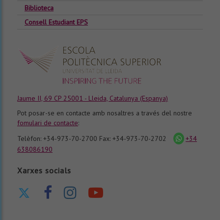
Biblioteca
Consell Estudiant EPS
Jaume II, 69 CP 25001 - Lleida, Catalunya (Espanya)
Pot posar-se en contacte amb nosaltres a través del nostre
fomulari de contacte
:
Telèfon: +34-973-70-2700 Fax: +34-973-70-2702
+34
icona
whatsapp
638086190
Xarxes socials
Ir
Ir
Ir
Nuestro
a
a
a
canal
nuestro