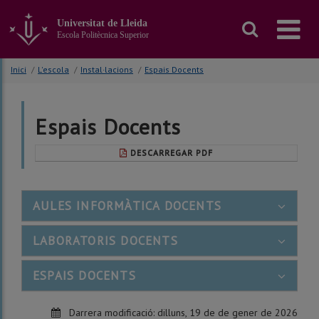
Anar
al
Universitat de Lleida
contingut
Escola Politècnica Superior
principal
de
Inici
/
L'escola
/
Instal·lacions
/
Espais Docents
la
pàgina
Espais Docents
DESCARREGAR PDF
AULES INFORMÀTICA DOCENTS
LABORATORIS DOCENTS
ESPAIS DOCENTS
Darrera modificació:
dilluns, 19 de de gener de 2026