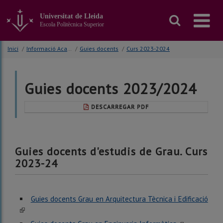
Anar
al
Universitat de Lleida
contingut
Escola Politècnica Superior
principal
de
Inici
/
Informació Acadèmica
/
Guies docents
/
Curs 2023-2024
la
pàgina
Guies docents 2023/2024
DESCARREGAR PDF
Guies docents d'estudis de Grau. Curs
2023-24
Guies docents Grau en Arquitectura Tècnica i Edificació