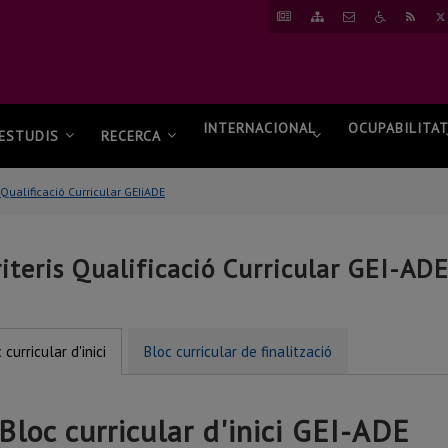
ANAR
ANAR
CONTACTAR
ANAR
RSS
A
AL
A
NOTÍCIES
MAPA
ACCESSIBI
WEB
INTERNACIONAL
OCUPABILITA
ESTUDIS
RECERCA
s Qualificació Curricular GEIiADE
riteris Qualificació Curricular GEI-AD
 curricular d'inici
Bloc curricular de finalització
Bloc curricular d'inici GEI-ADE