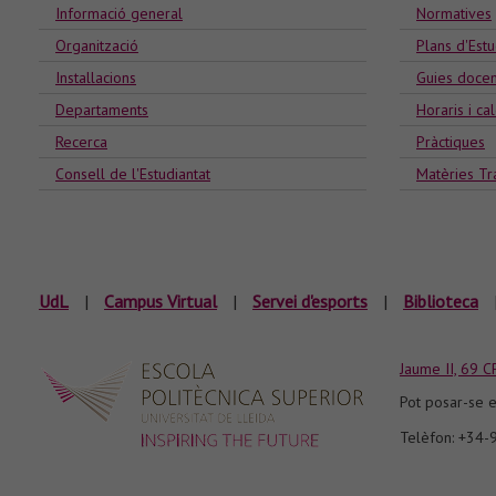
Informació general
Normatives
Organització
Plans d'Estu
Installacions
Guies docen
Departaments
Horaris i ca
Recerca
Pràctiques
Consell de l'Estudiantat
Matèries Tr
UdL
|
Campus Virtual
|
Servei d'esports
|
Biblioteca
Jaume II, 69 C
Pot posar-se e
Telèfon: +34