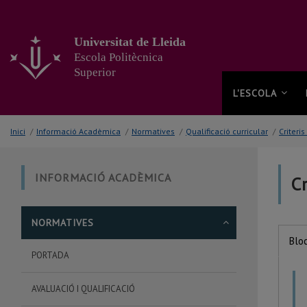
Anar
al
contingut
Universitat de Lleida
principal
Escola Politècnica
de
Superior
la
pàgina
L'ESCOLA
Inici
/
Informació Acadèmica
/
Normatives
/
Qualificació curricular
/
Criteri
INFORMACIÓ ACADÈMICA
C
NORMATIVES
Bloc
PORTADA
AVALUACIÓ I QUALIFICACIÓ