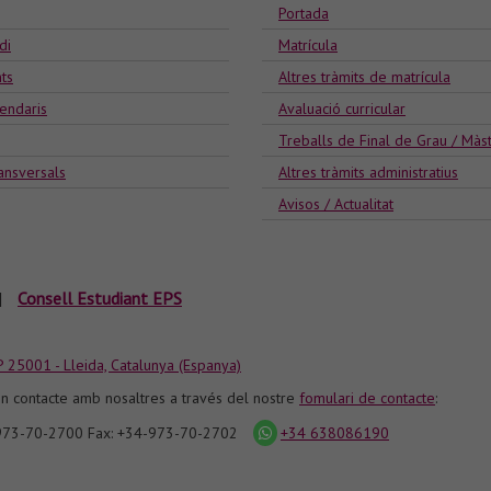
Portada
di
Matrícula
ts
Altres tràmits de matrícula
lendaris
Avaluació curricular
Treballs de Final de Grau / Màs
ansversals
Altres tràmits administratius
Avisos / Actualitat
|
Consell Estudiant EPS
P 25001 - Lleida, Catalunya (Espanya)
n contacte amb nosaltres a través del nostre
fomulari de contacte
:
-973-70-2700 Fax: +34-973-70-2702
+34 638086190
icona
whatsapp