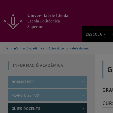
Anar
al
contingut
Universitat de Lleida
principal
Escola Politècnica
de
Superior
la
pàgina
L'ESCOLA
Inici
/
Informació Acadèmica
/
Guies docents
/
Guia docent
INFORMACIÓ ACADÈMICA
G
NORMATIVES
GRA
PLANS D'ESTUDI
CUR
GUIES DOCENTS