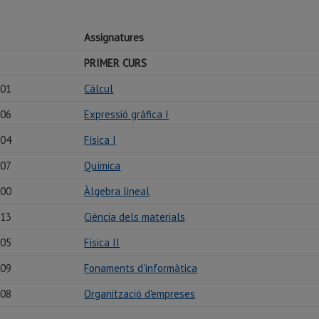
Assignatures
PRIMER CURS
101
Càlcul
106
Expressió gràfica I
104
Física I
107
Química
100
Àlgebra lineal
113
Ciència dels materials
105
Física II
109
Fonaments d'informàtica
108
Organització d'empreses