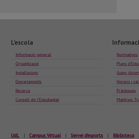
L'escola
Informac
Informació general
Normatives
Organització
Plans d'Estu
Installacions
Guies docen
Departaments
Horaris i ca
Recerca
Pràctiques
Consell de l'Estudiantat
Matèries Tr
UdL
|
Campus Virtual
|
Servei d'esports
|
Biblioteca