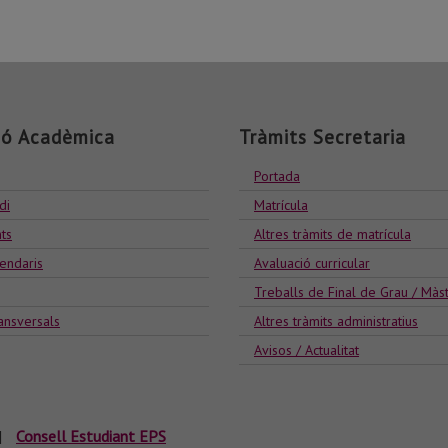
ió Acadèmica
Tràmits Secretaria
Portada
di
Matrícula
ts
Altres tràmits de matrícula
lendaris
Avaluació curricular
Treballs de Final de Grau / Màs
ansversals
Altres tràmits administratius
Avisos / Actualitat
|
Consell Estudiant EPS