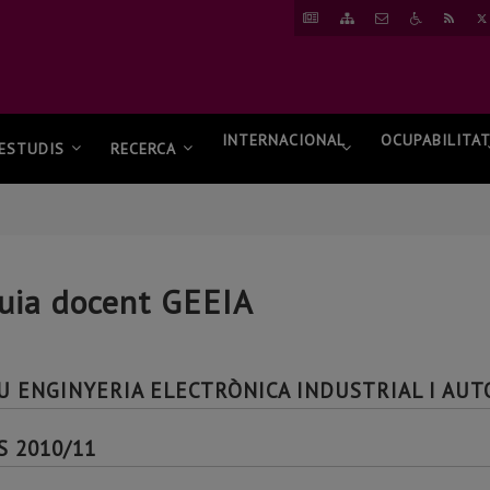
ANAR
ANAR
CONTACTAR
ANAR
RSS
A
AL
A
NOTÍCIES
MAPA
ACCESSIBI
WEB
INTERNACIONAL
OCUPABILITA
ESTUDIS
RECERCA
uia docent GEEIA
U ENGINYERIA ELECTRÒNICA INDUSTRIAL I AU
S 2010/11