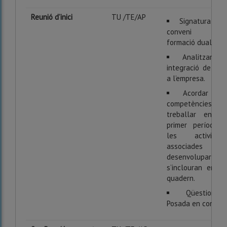
Reunió d’inici
TU /TE/AP
Signatura del
conveni de
formació dual
Analitzar la
integració de l’AP
a l’empresa.
Acordar les
competències a
treballar en el
primer període i
les activitats
associades a
desenvolupar que
s’inclouran en el
quadern.
Qüestions/
Posada en comú.