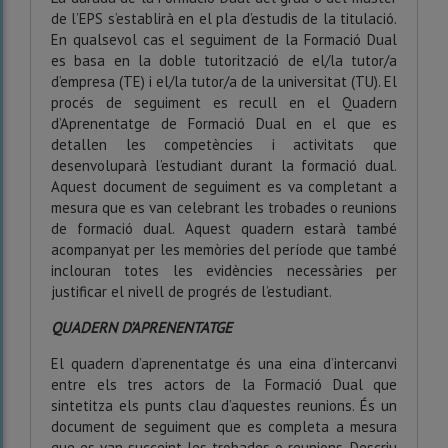
de l’EPS s’establirà en el pla d’estudis de la titulació.
En qualsevol cas e
l seguiment de la
Formació Dual
es basa en la doble
tutorització
de el/la tutor/a
d’empresa
(TE)
i el/la tutor/a de la universitat
(TU)
.
El
procés de seguiment
es recull
en
el
Q
uadern
d’Aprenentatge
de
Formació
D
ual en el que es
detallen les competències i activitats que
desenvoluparà
l’
estudiant durant la formació dual.
Aquest
document de seguiment es
va
completant
a
mesura que es van celebrant les trobades o reunions
de formació dual. Aquest quadern estarà també
acompanyat per
les memòries del període que també
inclouran
totes les evidències necessàries per
justificar el nivell de progrés de l’estudiant.
QUADERN D’APRENENTATGE
El quadern d’aprenentatge és una eina d’intercanvi
entre els tres actors de la
Formació Dual
que
sintetitza els punts clau d’aquestes reunions. És un
document de seguiment que es completa a mesura
que es van succeint les trobades o reunions. Descriu