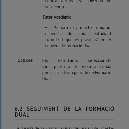
contractacions (2a quinzena de
setembre)
Tutor Acadèmic
Prepara el projecte formatiu
específic de cada estudiant
tutoritzat que es plasmarà en el
conveni de formació dual.
Octubre
Els estudiants seleccionats
s'incorporen a l'empresa acordada
per iniciar el seu període de Formació
Dual
6.2 SEGUIMENT DE LA FORMACIÓ
DUAL
La durada de la
Formació Dual
del grau o del màster