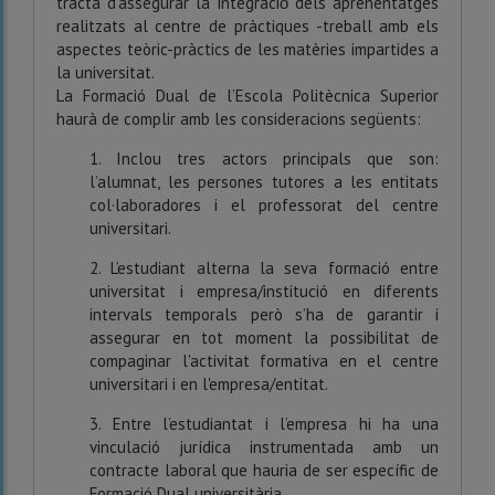
tracta d'assegurar la integració́ dels aprenentatges
realitzats al centre de pràctiques -treball amb els
aspectes teòric-pràctics de les matèries impartides a
la universitat.
La Formació Dual de l’Escola Politècnica Superior
haurà de complir amb les consideracions següents:
1. Inclou tres actors principals que son:
l’alumnat, les persones tutores a les entitats
col·laboradores i el professorat del centre
universitari.
2. L’estudiant alterna la seva formació entre
universitat i empresa/institució en diferents
intervals temporals però s’ha de garantir i
assegurar en tot moment la possibilitat de
compaginar l'activitat formativa en el centre
universitari i en l'empresa/entitat.
3. Entre l’estudiantat i l’empresa hi ha una
vinculació jurídica instrumentada amb un
contracte laboral que hauria de ser específic de
Formació Dual universitària