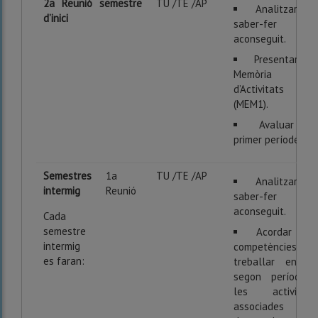
2a Reunió semestre
TU /TE /AP
Analitzar el
d’inici
saber-fer
aconseguit.
Presentar la
Memòria
d’Activitats
(MEM1).
Avaluar el
primer període.
Semestres
1a
TU /TE /AP
Analitzar el
intermig
Reunió
saber-fer
aconseguit.
Cada
semestre
Acordar les
intermig
competències a
es faran:
treballar en el
segon període i
les activitats
associades a