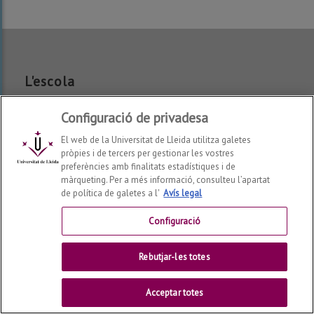
L'escola
Informació general
Configuració de privadesa
Organització
El web de la Universitat de Lleida utilitza galetes
Installacions
pròpies i de tercers per gestionar les vostres
preferències amb finalitats estadístiques i de
Departaments
màrqueting. Per a més informació, consulteu l’apartat
Recerca
de política de galetes a l'
Avís legal
Consell de l'Estudiantat
Configuració
Informació Acadèmica
Rebutjar-les totes
Normatives
Plans d'Estudi
Acceptar totes
Guies docents