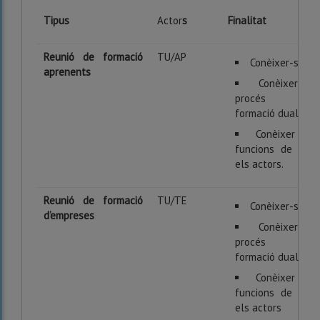
Tipus
Actor
s
Finalitat
Reunió de formació
TU/AP
Conèixer-se.
aprenents
Conèixer el
procés de
formació dual.
Conèixer les
funcions de tots
els actors.
Reunió de formació
TU/TE
Conèixer-se.
d’empreses
Conèixer el
procés de
formació dual.
Conèixer les
funcions de tots
els actors