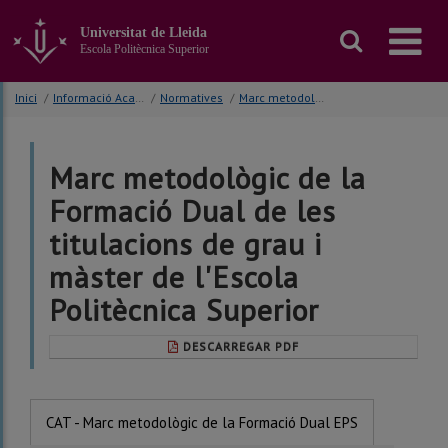
Anar
al
Universitat de Lleida
contingut
Escola Politècnica Superior
principal
de
Inici
/
Informació Acadèmica
/
Normatives
/
Marc metodològic de la Formació Dual EPS
la
pàgina
Marc metodològic de la
Formació Dual de les
titulacions de grau i
màster de l'Escola
Politècnica Superior
DESCARREGAR PDF
CAT - Marc metodològic de la Formació Dual EPS