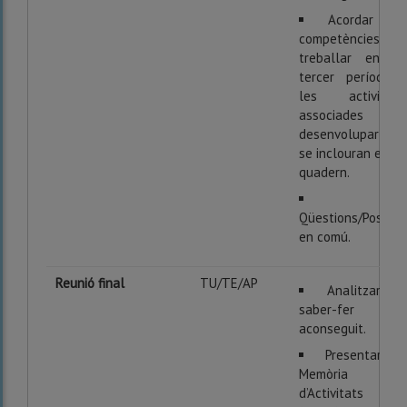
Acordar les
competències a
treballar en el
tercer període i
les activitats
associades a
desenvolupar que
se inclouran en el
quadern.
Qüestions/Posada
en comú.
Reunió final
TU/TE/AP
Analitzar el
saber-fer
aconseguit.
Presentar la
Memòria
d’Activitats