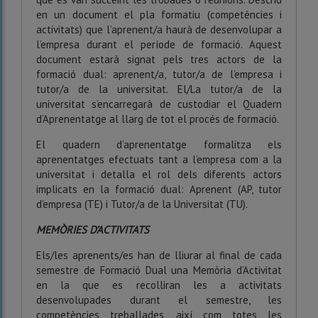
en un document el pla formatiu (competències i
activitats) que l’aprenent/a haurà de desenvolupar a
l’empresa durant el període de formació. Aquest
document estarà signat pels tres actors de la
formació dual: aprenent/a, tutor/a de l’empresa i
tutor/a de la universitat. El/La tutor/a de la
universitat s’encarregarà de custodiar el Quadern
d’Aprenentatge al llarg de tot el procés de formació.
El quadern d’aprenentatge formalitza els
aprenentatges efectuats tant a l’empresa com a la
universitat i detalla el rol dels diferents actors
implicats en la formació dual: Aprenent (AP, tutor
d’empresa (TE) i Tutor
/a
de la Universitat (TU).
MEMÒRIES D’ACTIVITATS
Els/les aprenents/es han de lliurar al final de cada
semestre de Formació Dual una Memòria d’Activitat
en la que es recolliran les a activitats
desenvolupades durant el semestre, les
competències treballades, així com totes les